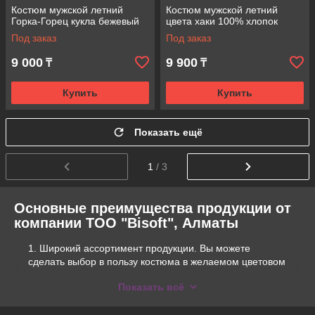
Костюм мужской летний
Костюм мужской летний
Горка-Горец кукла бежевый
цвета хаки 100% хлопок
Под заказ
Под заказ
9 000
9 900
₸
₸
Купить
Купить
Показать ещё
1
/ 3
Основные преимущества продукции от
компании ТОО "Bisoft", Алматы
Широкий ассортимент продукции. Вы можете
сделать выбор в пользу костюма в желаемом цветовом
решении и нужном размере. Мы заботимся о
Показать всё
постоянном пополнении ассортимента интернет
магазина. Благодаря этому каждый может найти в нем
то, что ему необходимо.