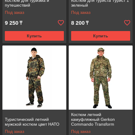
Костюм для туризма и
Костюм для туриста Турист 1
путешествий
зеленый
Под заказ
Под заказ
9 250
8 200
₸
₸
Купить
Купить
Костюм летний
Туристический летний
камуфляжный Gerkon
мужской костюм цвет НАТО
Commando Transform
Под заказ
Под заказ