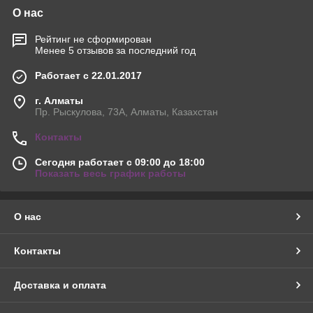
очень важная культура
О нас
производства текстильной
продукции, оставшаяся от
Рейтинг не сформирован
существовавших
Менее 5 отзывов за последний год
цивилизаций.
Анатолийский текстиль
Работает с 22.01.2017
приобрёл известность в
г. Алматы
бассейне Средиземного
Пр. Рыскулова, 73А, Алматы, Казахстан
моря и на Ближнем
Востоке ещё в железном веке. Но и сегодня купить ткань
Контакты
оптом предпочитают многие текстильные фабрики и
индивидуальные умельцы, предпочитающие использовать
Сегодня работает с 09:00 до 18:00
материал для изготовления домашнего текстиля, а также
Показать весь график работы
удобной и комфортной одежды.
Турецкие ткани купить
О нас
Турецкий текстиль
различается по материалам и стилю
плетения:
Контакты
Войлок.
Войлок — это, возможно, самый простой
текстиль, изготовленный без структуры основы и ярко
выраженного стиля плетения, но с объединением
Доставка и оплата
волокон под воздействием влаги, давления и трения.
Очень дешёвый как материал, войлок, тем не менее,