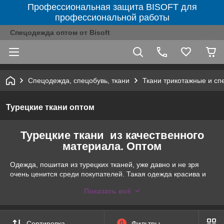
Профессиональная защита BISOFT для
профессиональной работы
Спецодежда оптом от Bisoft
Спецодежда, спецобувь, ткани
Ткани трикотажные и с
Турецкие ткани оптом
Турецкие ткани из качественного
материала. Оптом
Одежда, пошитая из турецких тканей, уже давно и не зря
очень ценится среди покупателей. Такая одежда красива и
приятна телу. Материал турецкой ткани долговечен,
Показать всё
выдерживает множество стирок, имеет хорошую плотность.
Компания ТОО "Bisoft" Алматы, предлагает Вам купить
качественные
турецкие
ткани оптом
. На нашем сайте
представлен широкий ассортимент турецких тканей по
Сортировка
0
Фильтры