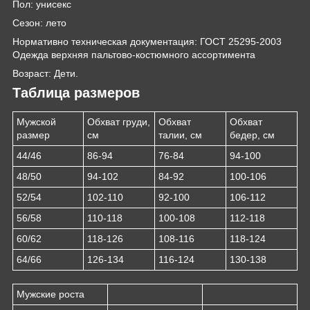
Пол: унисекс
Сезон: лето
Нормативно техническая документация: ГОСТ 25295-2003
Одежда верхняя пальтово-костюмного ассортимента
Возраст: Дети.
Таблица размеров
Мужской
Обхват груди,
Обхват
Обхват
размер
см
талии, см
бедер, см
44/46
86-94
76-84
94-100
48/50
94-102
84-92
100-106
52/54
102-110
92-100
106-112
56/58
110-118
100-108
112-118
60/62
118-126
108-116
118-124
64/66
126-134
116-124
130-138
Мужские роста