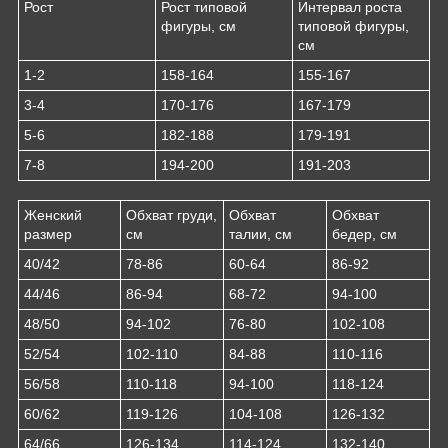
Рост
Рост типовой
Интервал роста
фигуры, см
типовой фигуры,
см
1-2
158-164
155-167
3-4
170-176
167-179
5-6
182-188
179-191
7-8
194-200
191-203
Женский
Обхват груди,
Обхват
Обхват
размер
см
талии, см
бедер, см
40/42
78-86
60-64
86-92
44/46
86-94
68-72
94-100
48/50
94-102
76-80
102-108
52/54
102-110
84-88
110-116
56/58
110-118
94-100
118-124
60/62
119-126
104-108
126-132
64/66
126-134
114-124
132-140