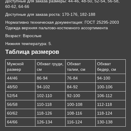
Доступные для заказа размеры: 44-46, 48-50, 52-54, 56-58,
60-62, 64-66
Доступные для заказа роста: 170-176, 182-188
Нормативно техническая документация: ГОСТ 25295-2003
Одежда верхняя пальтово-костюмного ассортимента
Возраст: Взрослые
Нижняя температура: 5.
Таблица размеров
Мужской
Обхват груди,
Обхват
Обхват
размер
см
талии, см
бедер, см
44/46
86-94
76-84
94-100
48/50
94-102
84-92
100-106
52/54
102-110
92-100
106-112
56/58
110-118
100-108
112-118
60/62
118-126
108-116
118-124
64/66
126-134
116-124
130-138