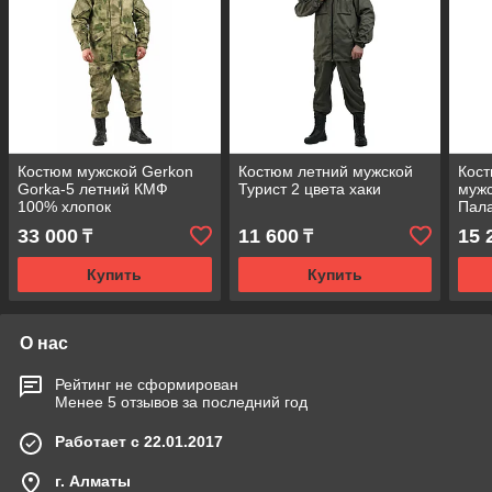
Костюм мужской Gerkon
Костюм летний мужской
Кост
Gorka-5 летний КМФ
Турист 2 цвета хаки
мужс
100% хлопок
Пала
33 000
11 600
15 
₸
₸
Купить
Купить
О нас
Рейтинг не сформирован
Менее 5 отзывов за последний год
Работает с 22.01.2017
г. Алматы