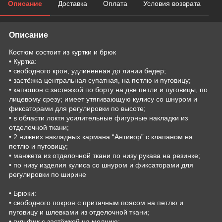
Описание
Доставка
Оплата
Условия возврата
Описание
Костюм состоит из куртки и брюк
• Куртка:
• свободного кроя, удлиненная до линии бедер;
• застёжка центральная супатная, на петлю и пуговицу;
• капюшон с застежкой по борту на две петли и пуговицы, по
лицевому срезу; имеет утягивающую кулису со шнуром и
фиксаторами для регулировки по высоте;
• в области локтя усилительные фигурные накладки из
отделочной ткани;
• 2 нижних накладных кармана “Антивор” с клапаном на
петлю и пуговицу;
• манжета из отделочной ткани по низу рукава на резинке;
• по низу изделия кулиса со шнуром и фиксаторами для
регулировки по ширине
• Брюки:
• свободного покроя с притачным поясом на петлю и
пуговицу и шлевками из отделочной ткани;
• гульфик с застёжкой на молнию;