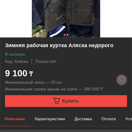
Зимняя рабочая куртка Аляска недорого
В наличии
Код: Аляска
Только опт
9 100
₸
Минимальный заказ — 20 шт.
Минимальная сумма заказа на сайте — 380 000 ₸
Купить
Описание
Характеристики
Доставка
Оплата
Усл