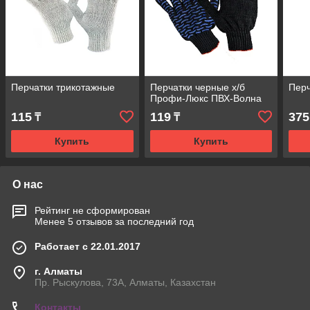
Перчатки трикотажные
Перчатки черные х/б
Перч
Профи-Люкс ПВХ-Волна
115
119
375
₸
₸
Купить
Купить
О нас
Рейтинг не сформирован
Менее 5 отзывов за последний год
Работает с 22.01.2017
г. Алматы
Пр. Рыскулова, 73А, Алматы, Казахстан
Контакты