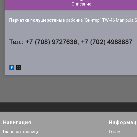
Описание
Перчатки полушерстяные
рабочие "Винтер" TW-46 Manipula S
Навигация
Информац
Главная страница
О нас