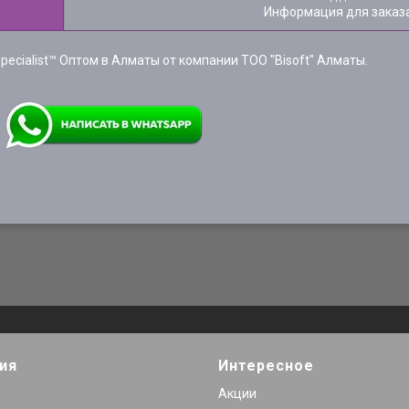
Информация для заказ
pecialist™ Оптом в Алматы от компании ТОО "Bisoft" Алматы.
ия
Интересное
Акции