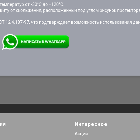
емператур от -30°С до +120°С.
щиту от скольжения, расположенный под углом рисунок протектор
ОСТ 12.4.187-97, что подтверждает возможность использования да
ия
Интересное
Акции