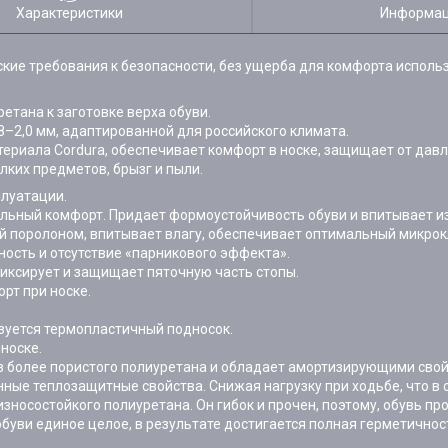
Характеристики
Информац
ские требования к безопасности, без ущерба для комфорта исполь
етана к заготовке верха обуви.
8–2,0 мм, адаптированной для российского климата.
териала Cordura, обеспечивает комфорт в носке, защищает от дав
лких предметов, брызг и пыли.
плуатации.
льный комфорт. Придает формоустойчивость обуви и впитывает и
ой поролоном, впитывает влагу, обеспечивает оптимальный микро
ность и отсутствие «парникового эффекта».
иксирует и защищает пяточную часть стопы.
рт при носке.
зуется термопластичный подносок.
носке.
з более пористого полиуретана и обладает амортизирующими свой
нные теплозащитные свойства. Снижая нагрузку при ходьбе, что в
зносостойкого полиуретана. Он гибок и прочен, поэтому, обувь пр
буви единое целое, в результате достигается полная герметично