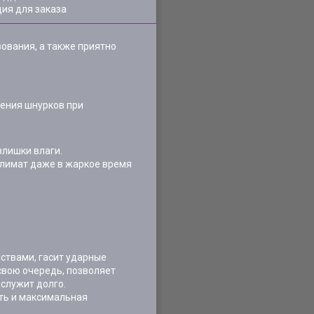
ия для заказа
зования, а также приятно
ления шнурков при
злишки влаги.
климат даже в жаркое время
ствами, гасит ударные
 свою очередь, позволяет
ослужит долго.
сть и максимальная