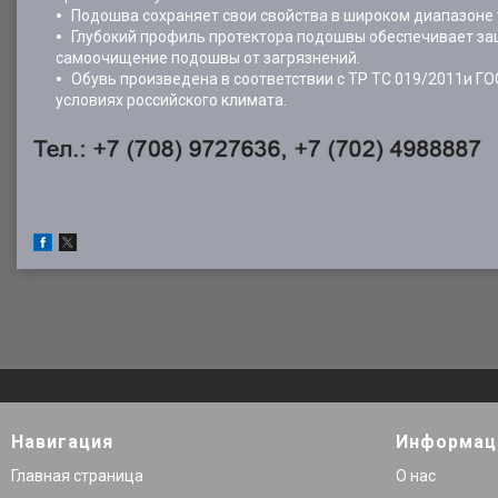
Подошва сохраняет свои свойства в широком диапазоне т
Глубокий профиль протектора подошвы обеспечивает за
самоочищение подошвы от загрязнений.
Обувь произведена в соответствии с ТР ТС 019/2011и Г
условиях российского климата.
Навигация
Информац
Главная страница
О нас