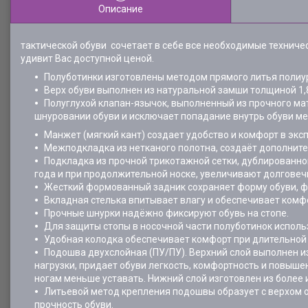
Описание
тактической обуви сочетает в себе все необходимые техниче
удивит Вас доступной ценой.
Полуботинки изготовлены методом прямого литья полиур
Верх обуви выполнен из натуральной замши толщиной 1,
Полуглухой клапан-язычок, выполненный из прочного ма
шнуровании обуви и исключает попадание внутрь обуви ме
Манжет (мягкий кант) создает удобство и комфорт в экс
Межподкладка из нетканого полотна, создаёт дополните
Подкладка из прочной трикотажной сетки, дублированн
года и при продолжительной носке, увеличивают долговеч
Жесткий формованный задник сохраняет форму обуви, ф
Вкладная стелька впитывает влагу и обеспечивает комфо
Прочные шнурки надёжно фиксируют обувь на стопе.
Для защиты стопы в носочной части полуботинок исполь
Удобная колодка обеспечивает комфорт при длительной 
Подошва двухслойная (ПУ/ПУ). Верхний слой выполнен и
нагрузки, придает обуви легкость, комфортность и повыше
ногам меньше уставать. Нижний слой изготовлен из более и
Литьевой метод крепления подошвы образует с верхом о
прочность обуви.