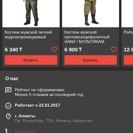
Костюм мужской летний
Костюм мужской
Рабо
водонепронецаемый
противоэнцефалитный
ХАКИ / МУЛЬТИКАМ
6 340
6 900
12 
₸
₸
Купить
Купить
О нас
Рейтинг не сформирован
Менее 5 отзывов за последний год
Работает с 22.01.2017
г. Алматы
Пр. Рыскулова, 73А, Алматы, Казахстан
Контакты