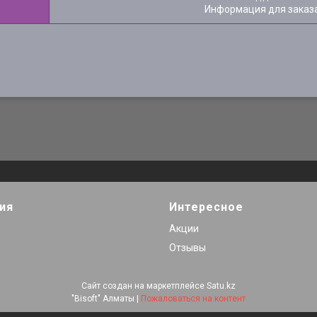
Информация для заказ
ия
Интересное
Акции
Отзывы
Сайт создан на маркетплейсе
Satu.kz
"Bisoft" Алматы |
Пожаловаться на контент