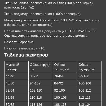
Ткань основная: полиэфирная АЛОВА (100% полиэфир),
плотность 190 г/м2
Ткань подклада: полиэфирная (100% полиэфир)
Материал утеплитель: Синтепон пл.100 г/м2: в куртке 1 слой,
в брюках 1 слой (термостежка)
Нормативно техническая документация: ГОСТ 25295-2003
Одежда верхняя пальтово-костюмного ассортимента
Возраст: Взрослые
Нижняя температура: -10.
Таблица размеров
Мужской
Обхват груди,
Обхват
Обхват
размер
см
талии, см
бедер, см
44/46
86-94
76-84
94-100
48/50
94-102
84-92
100-106
52/54
102-110
92-100
106-112
56/58
110-118
100-108
112-118
60/62
118-126
108-116
118-124