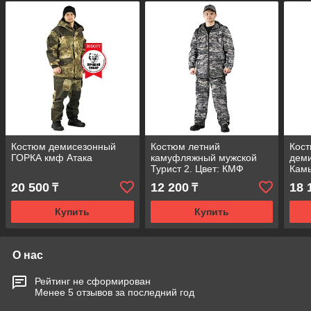
Костюм демисезонный
Костюм летний
Кост
ГОРКА кмф Атака
камуфляжный мужской
дем
Турист 2. Цвет: КМФ
Кам
светло-серый
20 500
12 200
18 
₸
₸
Купить
Купить
О нас
Рейтинг не сформирован
Менее 5 отзывов за последний год