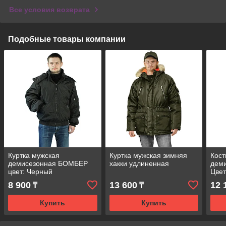
Все условия возврата
Подобные товары компании
Куртка мужская
Куртка мужская зимняя
Кост
демисезонная БОМБЕР
хакки удлиненная
деми
цвет: Черный
Цвет
8 900
13 600
12 
₸
₸
Купить
Купить