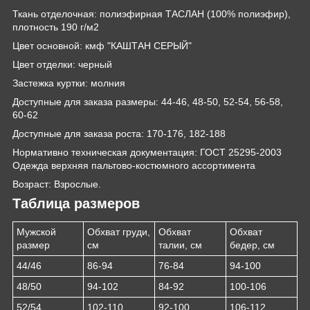
Ткань отделочная: полиэфирная ТАСЛАН (100% полиэфир),
плотность 190 г/м2
Цвет основной: кмф "КАШТАН СЕРЫЙ"
Цвет отделки: черный
Застежка куртки: молния
Доступные для заказа размеры: 44-46, 48-50, 52-54, 56-58,
60-62
Доступные для заказа роста: 170-176, 182-188
Нормативно техническая документация: ГОСТ 25295-2003
Одежда верхняя пальтово-костюмного ассортимента
Возраст: Взрослые.
Таблица размеров
Мужской
Обхват груди,
Обхват
Обхват
размер
см
талии, см
бедер, см
44/46
86-94
76-84
94-100
48/50
94-102
84-92
100-106
52/54
102-110
92-100
106-112