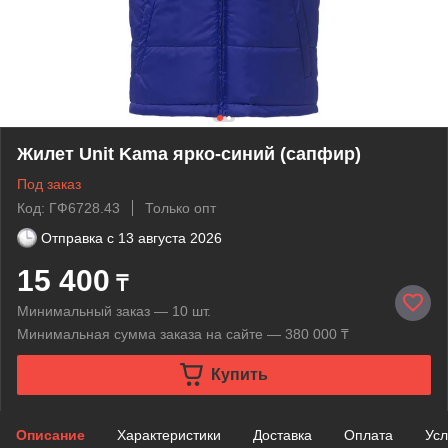
Жилет Unit Kama ярко-синий (сапфир)
Под заказ
Код: ГФ6728.43
Только опт
Отправка с
13 августа 2026
15 400
₸
Минимальный заказ — 10 шт.
Минимальная сумма заказа на сайте — 380 000 ₸
Купить
Описание
Характеристики
Доставка
Оплата
Усл