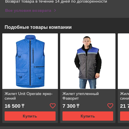
Возврат товара в течение 14 дней по договоренности
Все условия возврата
Подобные товары компании
Жилет Unit Operate ярко-
Жилет утепленный
Жил
синий
Фаворит
син
16 500
7 300
21 
₸
₸
Купить
Купить