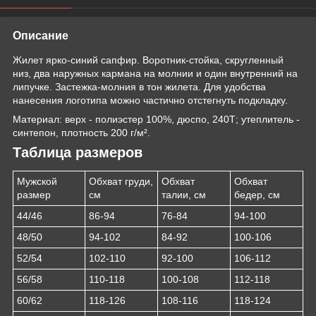
Описание
Жилет ярко-синий сапфир. Воротник-стойка, скругленный
низ, два наружных кармана на молнии и один внутренний на
липучке. Застежка-молния в тон жилета. Для удобства
нанесения логотипа можно частично отстегнуть подкладку.
Материал: верх - полиэстер 100%, дюспо, 240Т; утеплитель -
синтепон, плотность 200 г/м².
Таблица размеров
Мужской
Обхват груди,
Обхват
Обхват
размер
см
талии, см
бедер, см
44/46
86-94
76-84
94-100
48/50
94-102
84-92
100-106
52/54
102-110
92-100
106-112
56/58
110-118
100-108
112-118
60/62
118-126
108-116
118-124