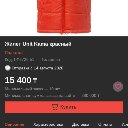
Жилет Unit Kama красный
Под заказ
Код: ГФ6728.51
Только опт
Отправка с
14 августа 2026
15 400
₸
Минимальный заказ — 10 шт.
Минимальная сумма заказа на сайте — 380 000 ₸
Купить
Описание
Характеристики
Доставка
Оплата
Усл