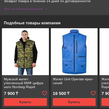
Возврат товара в течение 14 дней по договоренности
Все условия возврата
Подобные товары компании
Мужской жилет
Жилет Unit Operate ярко-
Жил
утепленный КМФ цифра
синий
утеп
нато Nordwig-Rapid
Rap
7 900
16 500
7 9
₸
₸
Купить
Купить