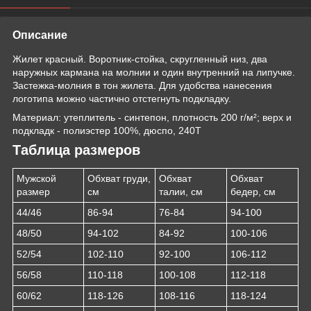
Описание
Жилет красный. Воротник-стойка, скругленный низ, два
наружных кармана на молнии и один внутренний на липучке.
Застежка-молния в тон жилета. Для удобства нанесения
логотипа можно частично отстегнуть подкладку.
Материал: утеплитель - синтепон, плотность 200 г/м²; верх и
подкладк - полиэстер 100%, дюспо, 240Т
Таблица размеров
Мужской
Обхват груди,
Обхват
Обхват
размер
см
талии, см
бедер, см
44/46
86-94
76-84
94-100
48/50
94-102
84-92
100-106
52/54
102-110
92-100
106-112
56/58
110-118
100-108
112-118
60/62
118-126
108-116
118-124