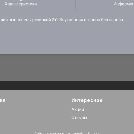
Характеристики
Информац
делия выполнены резинкой 2х2.Внутренняя сторона без начеса.
ия
Интересное
Акции
Отзывы
Сайт создан на маркетплейсе
Satu.kz