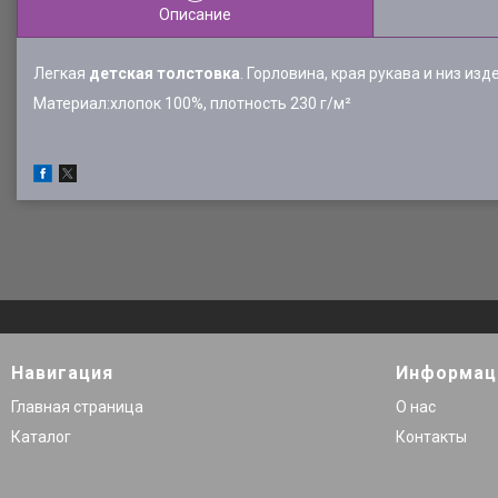
Описание
Легкая
детская толстовка
. Горловина, края рукава и низ из
Материал:хлопок 100%, плотность 230 г/м²
Навигация
Информац
Главная страница
О нас
Каталог
Контакты