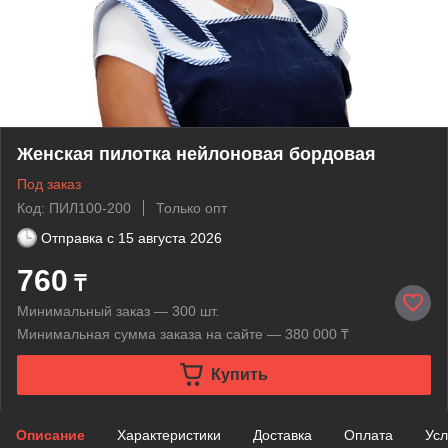
Женская пилотка нейлоновая бордовая
Под заказ
Код: ПИЛ100-200
Только опт
Отправка с
15 августа 2026
760
₸
Минимальный заказ — 300 шт.
Минимальная сумма заказа на сайте — 380 000 ₸
Купить
Описание
Характеристики
Доставка
Оплата
Усл