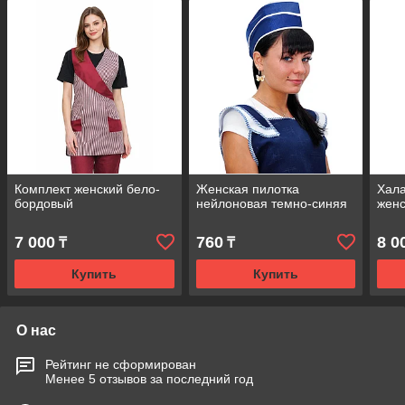
Комплект женский бело-
Женская пилотка
Хала
бордовый
нейлоновая темно-синяя
жен
7 000
760
8 0
₸
₸
Купить
Купить
О нас
Рейтинг не сформирован
Менее 5 отзывов за последний год