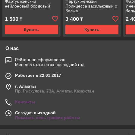
Фартук женский
Фартук женский
Фарт
нейлоновый бордовый
Принцесса васильковый с
Иней
белым
бел
1 500
3 400
2 4
₸
₸
Купить
Купить
О нас
Рейтинг не сформирован
Менее 5 отзывов за последний год
Работает с 22.01.2017
г. Алматы
Пр. Рыскулова, 73А, Алматы, Казахстан
Контакты
Сегодня выходной
Показать весь график работы