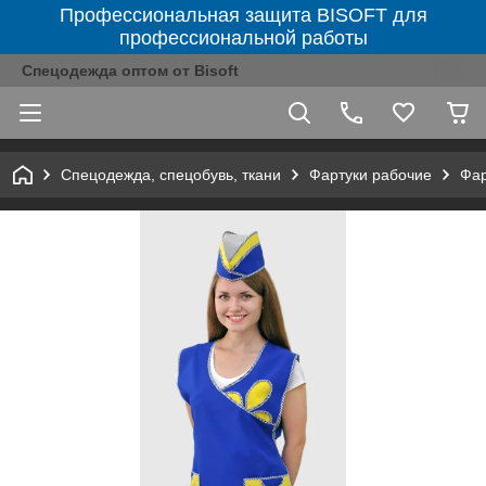
Профессиональная защита BISOFT для
профессиональной работы
Спецодежда оптом от Bisoft
Спецодежда, спецобувь, ткани
Фартуки рабочие
Фар