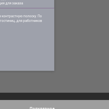
ия для заказа
в контрастную полоску. По
гостиниц, для работников
Популярное