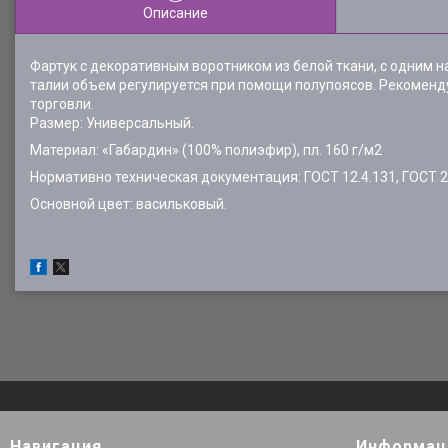
Описание
Фартук с декоративным воротником из белой ткани, с одним н
талии объем регулируется при помощи полупоясов. Рекоменду
торговли.
Размер: Универсальный.
Материал: «Габардин» (100% полиэфир), пл. 160 г/м2
Нормативно техническая документация: ГОСТ 12.4.131, ГОСТ 2
Основной цвет: васильковый.
Навигация
Информац