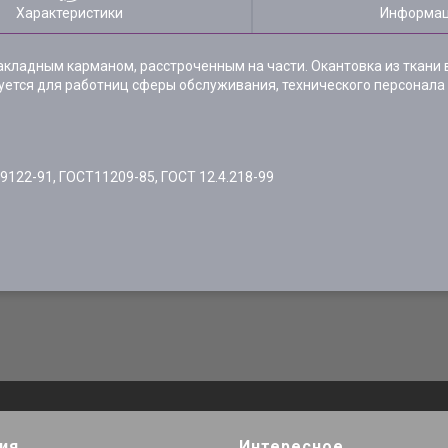
Характеристики
Информац
акладным карманом, расстроченным на части. Окантовка из ткани 
ется для работниц сферы обслуживания, технического персонала 
9122-91, ГОСТ11209-85, ГОСТ 12.4.218-99
ия
Интересное