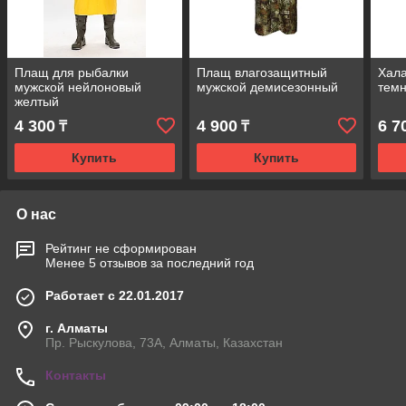
Плащ для рыбалки
Плащ влагозащитный
Хала
мужской нейлоновый
мужской демисезонный
тем
желтый
4 300
4 900
6 7
₸
₸
Купить
Купить
О нас
Рейтинг не сформирован
Менее 5 отзывов за последний год
Работает с 22.01.2017
г. Алматы
Пр. Рыскулова, 73А, Алматы, Казахстан
Контакты