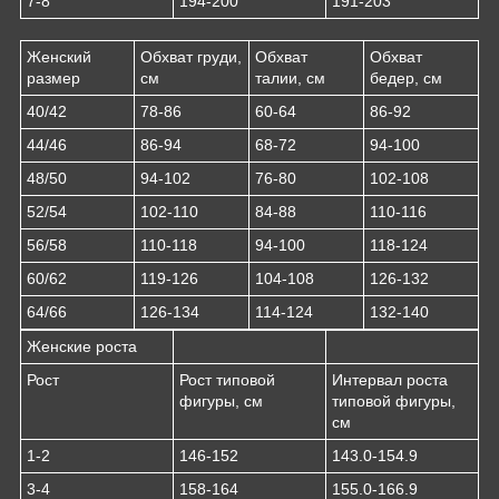
7-8
194-200
191-203
Женский
Обхват груди,
Обхват
Обхват
размер
см
талии, см
бедер, см
40/42
78-86
60-64
86-92
44/46
86-94
68-72
94-100
48/50
94-102
76-80
102-108
52/54
102-110
84-88
110-116
56/58
110-118
94-100
118-124
60/62
119-126
104-108
126-132
64/66
126-134
114-124
132-140
Женские роста
Рост
Рост типовой
Интервал роста
фигуры, см
типовой фигуры,
см
1-2
146-152
143.0-154.9
3-4
158-164
155.0-166.9