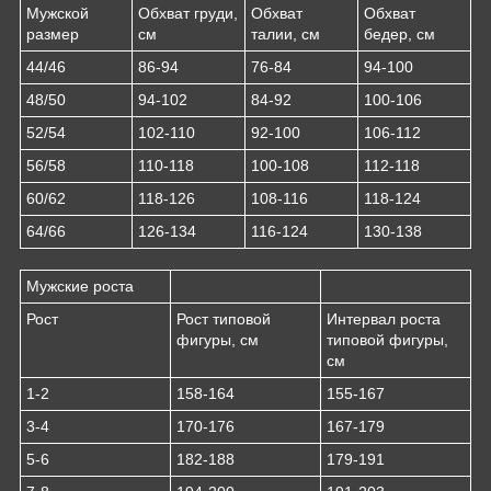
Мужской
Обхват груди,
Обхват
Обхват
размер
см
талии, см
бедер, см
44/46
86-94
76-84
94-100
48/50
94-102
84-92
100-106
52/54
102-110
92-100
106-112
56/58
110-118
100-108
112-118
60/62
118-126
108-116
118-124
64/66
126-134
116-124
130-138
Мужские роста
Рост
Рост типовой
Интервал роста
фигуры, см
типовой фигуры,
см
1-2
158-164
155-167
3-4
170-176
167-179
5-6
182-188
179-191