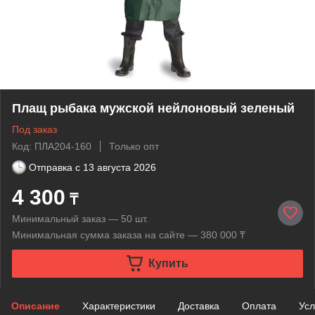
Плащ рыбака мужской нейлоновый зеленый
Под заказ
Код: ПЛА204-160
Только опт
Отправка с
13 августа 2026
4 300
₸
Минимальный заказ — 50 шт.
Минимальная сумма заказа на сайте — 380 000 ₸
Купить
Описание
Характеристики
Доставка
Оплата
Усл