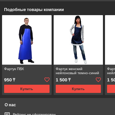
Подобные товары компании
Фартук ПВХ
Фартук женский
Фарт
нейлоновый темно-синий
ней
950
1 500
1 5
₸
₸
Купить
Купить
О нас
Рейтинг не сформирован