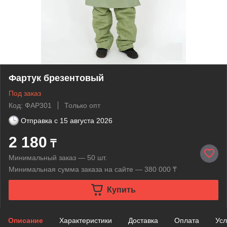
Фартук брезентовый
Под заказ
Код: ФАР301
Только опт
Отправка с
15 августа 2026
2 180
₸
Минимальный заказ — 50 шт.
Минимальная сумма заказа на сайте — 380 000 ₸
Купить
Описание
Характеристики
Доставка
Оплата
Усл