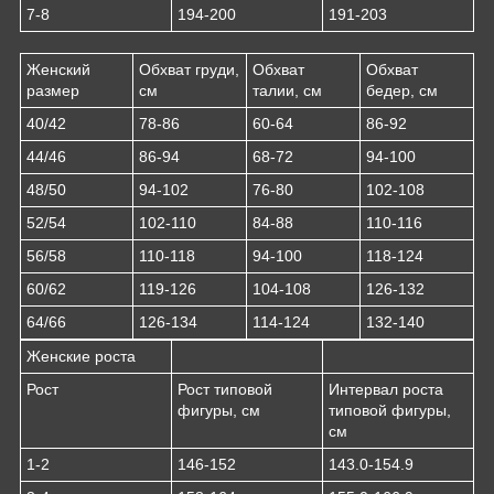
7-8
194-200
191-203
Женский
Обхват груди,
Обхват
Обхват
размер
см
талии, см
бедер, см
40/42
78-86
60-64
86-92
44/46
86-94
68-72
94-100
48/50
94-102
76-80
102-108
52/54
102-110
84-88
110-116
56/58
110-118
94-100
118-124
60/62
119-126
104-108
126-132
64/66
126-134
114-124
132-140
Женские роста
Рост
Рост типовой
Интервал роста
фигуры, см
типовой фигуры,
см
1-2
146-152
143.0-154.9