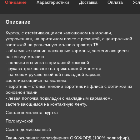
Описание
Характеристики
Доставка
Оплата
Усл
Описание
Куртка, с отстёгивающимся капюшоном на молнии,
укороченная, на притачном поясе с резинкой, с центральной
застежкой на разъемную молнию трактор Т5
- объемные нижние накладные карманы, застегивающиеся
на тесьму-молнию.
- полочки и спинка с притачной кокеткой
- рукава трехшовные на трикотажной манжете
- на левом рукаве двойной накладной карман,
застегивающийся на молнию.
- воротник – стойка, нижний воротник из флиса с обтачкой из
основной ткани
- левая полочка подкладки с накладным карманом,
застегивающимся на контактную ленту.
Состав комплекта: куртка
Пол: мужской
Сезон: демисезонный
Ткань основная: полиэфирная ОКСФОРД (100% полиэфир),