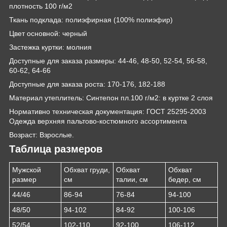
плотность 100 г/м2
Ткань подклада: полиэфирная (100% полиэфир)
Цвет основной: черный
Застежка куртки: молния
Доступные для заказа размеры: 44-46, 48-50, 52-54, 56-58,
60-62, 64-66
Доступные для заказа роста: 170-176, 182-188
Материал утеплитель: Синтепон пл.100 г/м2: в куртке 2 слоя
Нормативно техническая документация: ГОСТ 25295-2003
Одежда верхняя пальтово-костюмного ассортимента
Возраст: Взрослые.
Таблица размеров
Мужской
Обхват груди,
Обхват
Обхват
размер
см
талии, см
бедер, см
44/46
86-94
76-84
94-100
48/50
94-102
84-92
100-106
52/54
102-110
92-100
106-112