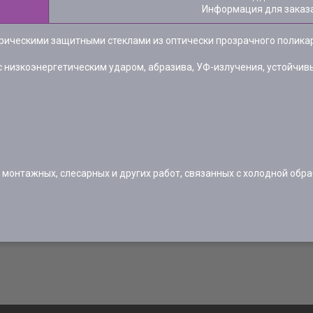
Информация для заказ
рическими защитными стеклами из оптически прозрачного полика
 низкоэнергетическим ударом, абразива, УФ-излучения, устойчив
монтажных, слесарных и других работ, связанных с холодной обра