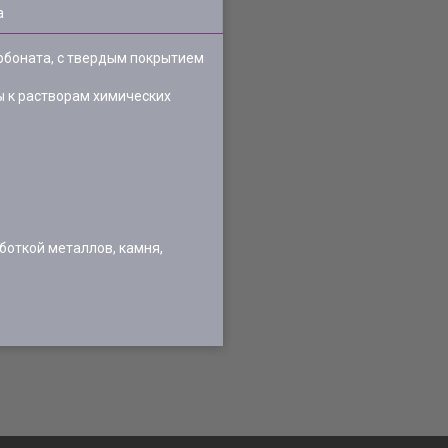
а
рбоната, с твердым покрытием
ы к растворам химических
боткой металлов, камня,