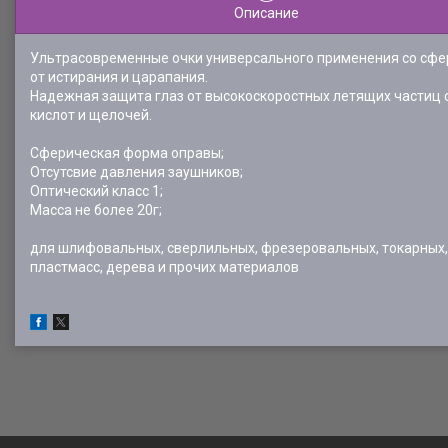
Описание
Ультрасовременные очки универсального применения со сфе
от истирания и царапания.
Надежная защита глаз от высокоскоростных летящих частиц с
кислот и щелочей.
Сферическая форма оправы;
Отсутсвие давления заушников;
Оптический класс 1;
Масса не более 20г;
для шлифовальных, сверлильных, фрезеровальных, токарных, 
пластмасс, дерева и прочих материалов