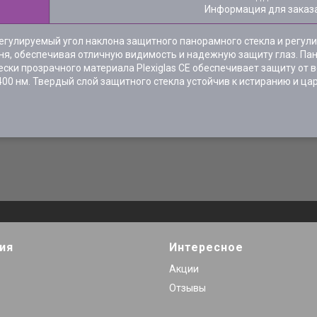
Информация для заказ
. Регулируемый угол наклона защитного панорамного стекла и регу
ня, обеспечивая отличную видимость и надежную защиту глаз. Па
чески прозрачного материала Plexiglas CЕ обеспечивает защиту от 
400 нм. Твердый слой защитного стекла устойчив к истиранию и ца
ия
Интересное
Акции
Отзывы