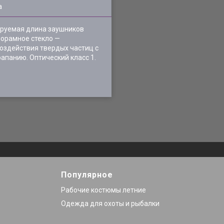
а
лируемая длина заушников
норамное стекло —
воздействия твердых частиц с
рапанию. Оптический класс 1.
Популярное
Рабочие костюмы летние
Одежда для охоты и рыбалки