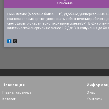
Описание
Очки легкие (масса не более 35 г.), удобные, универсальные
позволяют комфортно чувствовать себя в течение рабочего д
светофильтр с характеристикой пропускания В-1, В-2 из опти
кинетической энергией не менее 1,2 Дж, УФ-излучения до Х= 
Навигация
Информац
Главная страница
О нас
Каталог
Контакты