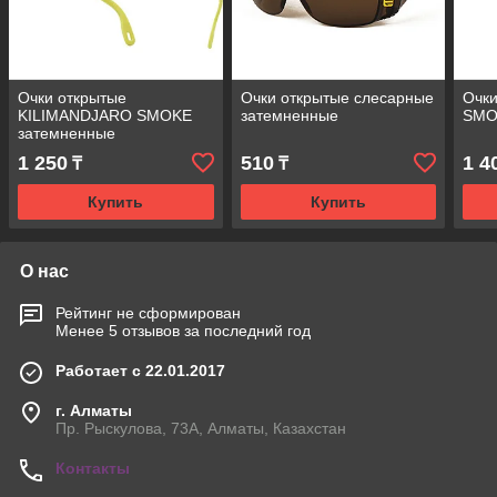
Очки открытые
Очки открытые слесарные
Очк
KILIMANDJARO SMOKE
затемненные
SMO
затемненные
1 250
510
1 4
₸
₸
Купить
Купить
О нас
Рейтинг не сформирован
Менее 5 отзывов за последний год
Работает с 22.01.2017
г. Алматы
Пр. Рыскулова, 73А, Алматы, Казахстан
Контакты