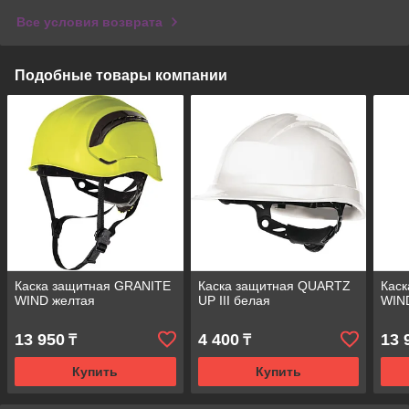
Все условия возврата
Подобные товары компании
Каска защитная GRANITE
Каска защитная QUARTZ
Кас
WIND желтая
UP III белая
WIN
13 950
4 400
13 
₸
₸
Купить
Купить