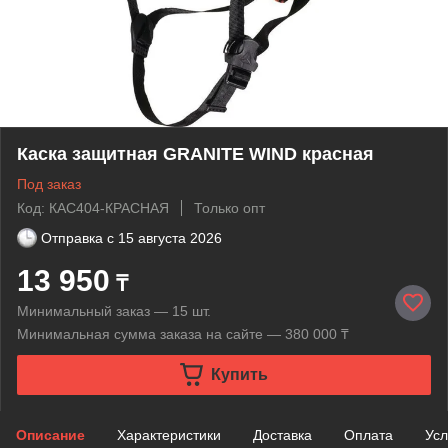
Каска защитная GRANITE WIND красная
Под заказ
Код: КАС404-КРАСНАЯ
Только опт
Отправка с
15 августа 2026
13 950
₸
Минимальный заказ — 15 шт.
Минимальная сумма заказа на сайте — 380 000 ₸
Купить
Описание
Характеристики
Доставка
Оплата
Усл