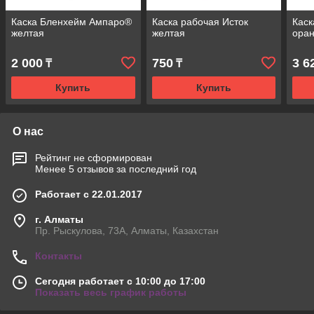
Каска Бленхейм Ампаро®
Каска рабочая Исток
Каск
желтая
желтая
ора
2 000
750
3 6
₸
₸
Купить
Купить
О нас
Рейтинг не сформирован
Менее 5 отзывов за последний год
Работает с 22.01.2017
г. Алматы
Пр. Рыскулова, 73А, Алматы, Казахстан
Контакты
Сегодня работает с 10:00 до 17:00
Показать весь график работы