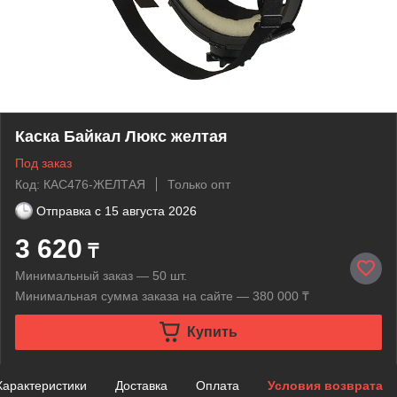
Каска Байкал Люкс желтая
Под заказ
Код: КАС476-ЖЕЛТАЯ
Только опт
Отправка с
15 августа 2026
3 620
₸
Минимальный заказ — 50 шт.
Минимальная сумма заказа на сайте — 380 000 ₸
Купить
Характеристики
Доставка
Оплата
Условия возврата