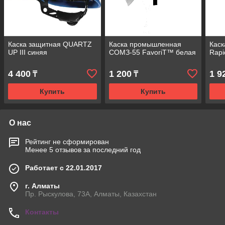
Каска защитная QUARTZ
Каска промышленная
Кас
UP III синяя
СОМЗ-55 FavoriT™ белая
Rapi
4 400
1 200
1 9
₸
₸
Купить
Купить
О нас
Рейтинг не сформирован
Менее 5 отзывов за последний год
Работает с 22.01.2017
г. Алматы
Пр. Рыскулова, 73А, Алматы, Казахстан
Контакты