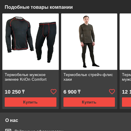
Подобные товары компании
Термобелье мужское
Термобелье стрейч-флис
Тер
зимнее KriOn Comfort
хаки
мужс
10 250
6 900
12 
₸
₸
Купить
Купить
О нас