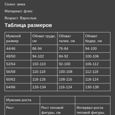
Сезон: зима
Материал: флис
Возраст: Взрослые.
Таблица размеров
Мужской
Обхват груди,
Обхват
Обхват
размер
см
талии, см
бедер, см
44/46
86-94
76-84
94-100
48/50
94-102
84-92
100-106
52/54
102-110
92-100
106-112
56/58
110-118
100-108
112-118
60/62
118-126
108-116
118-124
64/66
126-134
116-124
130-138
Мужские роста
Рост
Рост типовой
Интервал роста
фигуры, см
типовой фигуры,