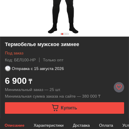
Термобелье мужское зимнее
Под заказ
Код: БЕЛ100-HP
Только опт
Отправка с
15 августа 2026
6 900
₸
Минимальный заказ — 25 шт.
Минимальная сумма заказа на сайте — 380 000 ₸
Купить
Описание
Характеристики
Доставка
Оплата
Усл