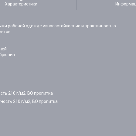
Характеристики
Информац
ными рабочей одежде износостойкостью и практичностью
ментов
еней
у брючин
сть 210 г/м2, ВО пропитка
ность 210 г/м2, ВО пропитка