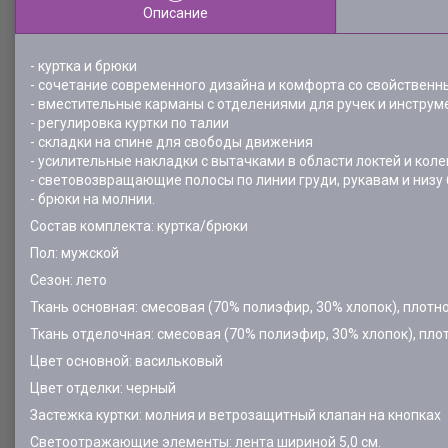
Описание
- куртка и брюки
- сочетание современного дизайна и комфорта со свойствен
- вместительные карманы с отделениями для ручек и инстру
- регулировка куртки по талии
- складки на спине для свободы движения
- усилительные накладки с вытачками в области локтей и кол
- световозвращающие полосы по линии груди, рукавам и низ
- брюки на молнии.
Состав комплекта: куртка/брюки
Пол: мужской
Сезон: лето
Ткань основная: смесовая (70% полиэфир, 30% хлопок), плотно
Ткань отделочная: смесовая (70% полиэфир, 30% хлопок), плот
Цвет основной: васильковый
Цвет отделки: черный
Застежка куртки: молния и ветрозащитный клапан на кнопках
Светоотражающие элементы: лента шириной 5,0 см.