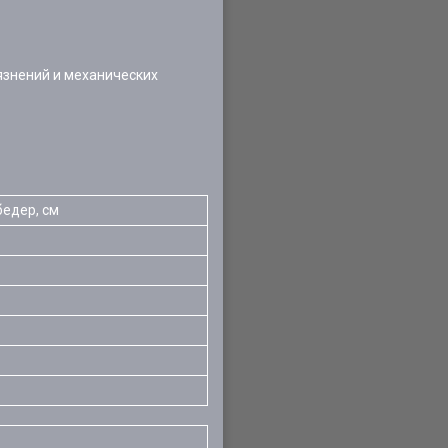
язнений и механических
бедер, см