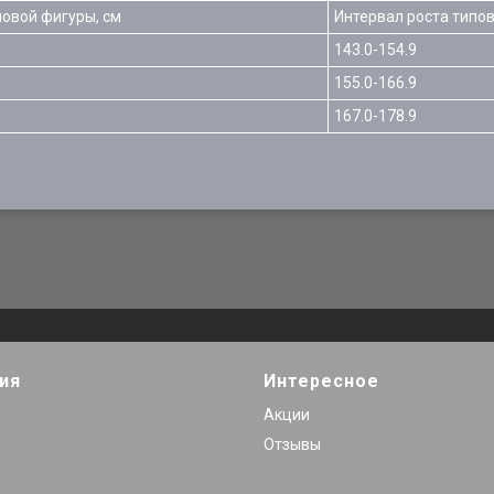
повой фигуры, см
Интервал роста типов
143.0-154.9
155.0-166.9
167.0-178.9
ия
Интересное
Акции
Отзывы