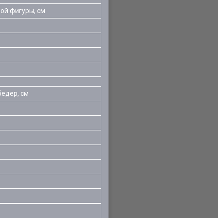
ой фигуры, см
бедер, см