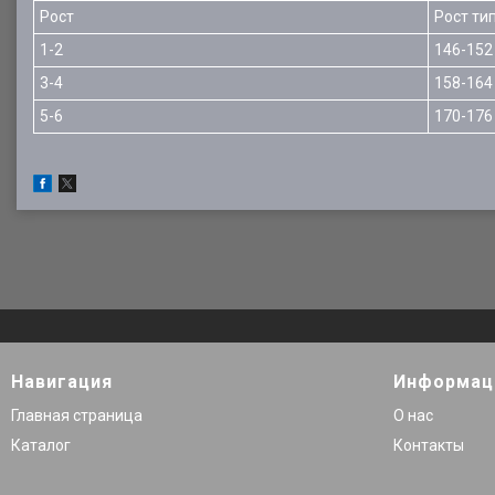
Рост
Рост ти
1-2
146-152
3-4
158-164
5-6
170-176
Навигация
Информац
Главная страница
О нас
Каталог
Контакты