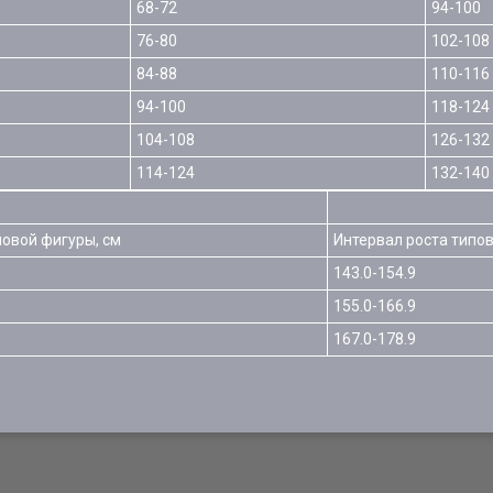
68-72
94-100
76-80
102-108
84-88
110-116
94-100
118-124
104-108
126-132
114-124
132-140
повой фигуры, см
Интервал роста типов
143.0-154.9
155.0-166.9
167.0-178.9