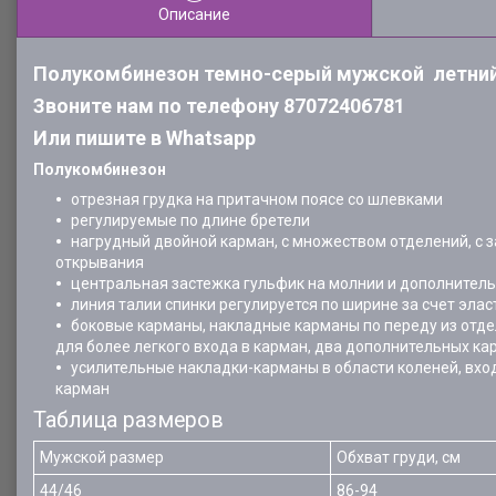
Описание
Полукомбинезон темно-серый мужской летний
Звоните нам по телефону 87072406781
Или пишите в Whatsapp
Полукомбинезон
отрезная грудка на притачном поясе со шлевками
регулируемые по длине бретели
нагрудный двойной карман, с множеством отделений, с 
открывания
центральная застежка гульфик на молнии и дополнитель
линия талии спинки регулируется по ширине за счет элас
боковые карманы, накладные карманы по переду из отде
для более легкого входа в карман, два дополнительных ка
усилительные накладки-карманы в области коленей, вход
карман
Таблица размеров
Мужской размер
Обхват груди, см
44/46
86-94