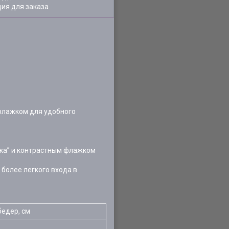
ия для заказа
 флажком для удобного
чка” и контрастным флажком
 более легкого входа в
бедер, см