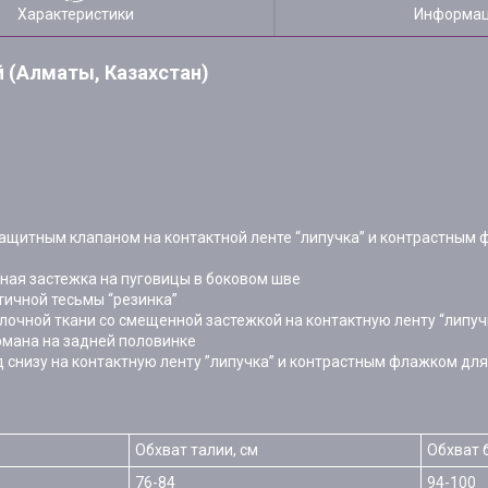
Характеристики
Информац
 (Алматы, Казахстан)
защитным клапаном на контактной ленте “липучка” и контрастным
ная застежка на пуговицы в боковом шве
тичной тесьмы “резинка”
лочной ткани со смещенной застежкой на контактную ленту “липу
рмана на задней половинке
 снизу на контактную ленту ”липучка” и контрастным флажком для
Обхват талии, см
Обхват 
76-84
94-100