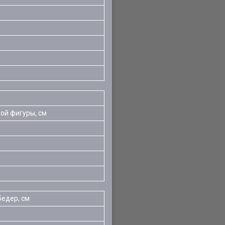
ой фигуры, см
бедер, см