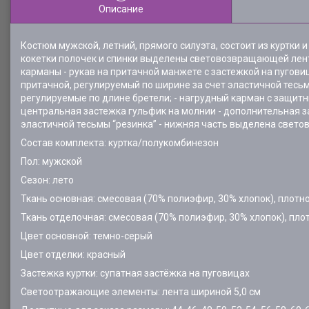
Описание
Костюм мужской, летний, прямого силуэта, состоит из куртки 
кокетки полочек и спинки выделены световозвращающей лент
карманы - рукав на притачной манжете с застежкой на пугов
притачной, регулируемый по ширине за счет эластичной тесьмы
регулируемые по длине бретели; - нагрудный карман с защит
центральная застежка гульфик на молнии - дополнительная за
эластичной тесьмы “резинка” - нижняя часть выделена свет
Состав комплекта: куртка/полукомбинезон
Пол: мужской
Сезон: лето
Ткань основная: смесовая (70% полиэфир, 30% хлопок), плотно
Ткань отделочная: смесовая (70% полиэфир, 30% хлопок), плот
Цвет основной: темно-серый
Цвет отделки: красный
Застежка куртки: супатная застёжка на пуговицах
Светоотражающие элементы: лента шириной 5,0 см