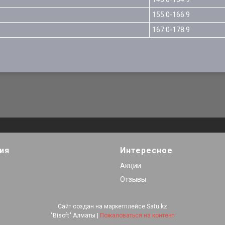
155.0-166.9
167.0-178.9
ия
Интересное
Акции
Отзывы
Сайт создан на маркетплейсе
Satu.kz
"Bisoft" Алматы |
Пожаловаться на контент