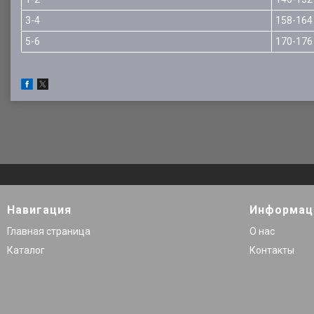
3-4
158-164
5-6
170-176
Навигация
Информац
Главная страница
О нас
Каталог
Контакты