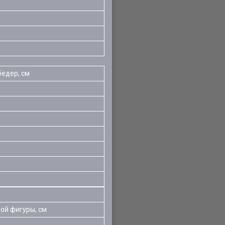
бедер, см
ой фигуры, см