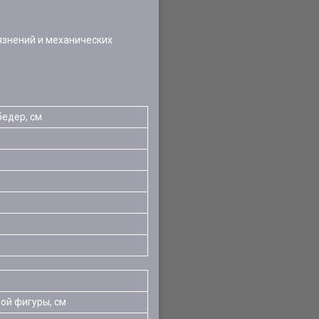
язнений и механических
бедер, см
ой фигуры, см