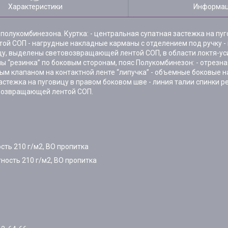
Характеристики
Информац
и полукомбинезона. Куртка: - центральная супатная застежка на пу
ой СОП - нагрудные накладные карманы с отделением под ручку 
ицу, выделены световозвращающей лентой СОП, в области локтя-ус
 “резинка” по боковым сторонам, пояс Полукомбинезон: - отрезная
ным клапаном на контактной ленте “липучка” - объемные боковые н
стежка на пуговицу в правом боковом шве - линия талии спинки ре
овозвращающей лентой СОП.
сть 210 г/м2, ВО пропитка
ность 210 г/м2, ВО пропитка