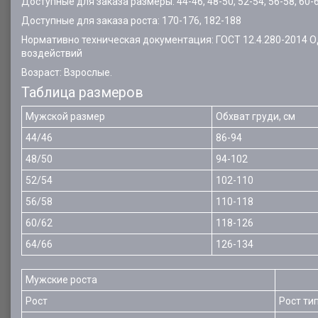
Доступные для заказа размеры: 44-46, 48-50, 52-54, 56-58, 60-6
Доступные для заказа роста: 170-176, 182-188
Нормативно техническая документация: ГОСТ 12.4.280-2014 
воздействий
Возраст: Взрослые.
Таблица размеров
Мужской размер
Обхват груди, см
44/46
86-94
48/50
94-102
52/54
102-110
56/58
110-118
60/62
118-126
64/66
126-134
Мужские роста
Рост
Рост ти