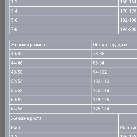
1-2
158-164
3-4
170-176
5-6
182-188
7-8
194-200
Женский размер
Обхват груди, см
40/42
78-86
44/46
86-94
48/50
94-102
52/54
102-110
56/58
110-118
60/62
119-126
64/66
126-134
Женские роста
Рост
Рост ти
1-2
146-152