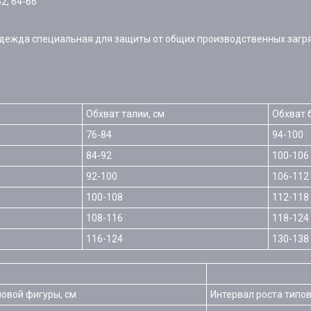
2, 64-66
Одежда специальная для защиты от общих производственных загр
Обхват талии, см
Обхват 
76-84
94-100
84-92
100-106
92-100
106-112
100-108
112-118
108-116
118-124
116-124
130-138
повой фигуры, см
Интервал роста типов