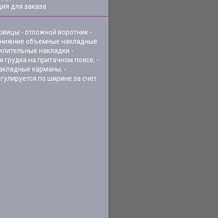
ия для заказа
говицы - отложной воротник -
- нижние объемные накладные
илительные накладки -
 грудка на притачном поясе; -
акладные карманы; -
гулируется по ширине за счет