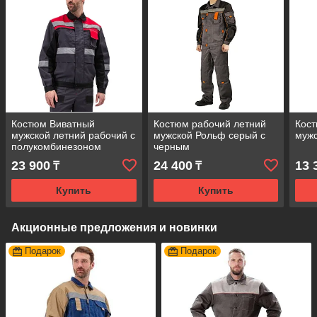
Костюм Виватный
Костюм рабочий летний
Кост
мужской летний рабочий с
мужской Рольф серый с
муж
полукомбинезоном
черным
23 900
24 400
13 
₸
₸
Купить
Купить
Акционные предложения и новинки
Подарок
Подарок