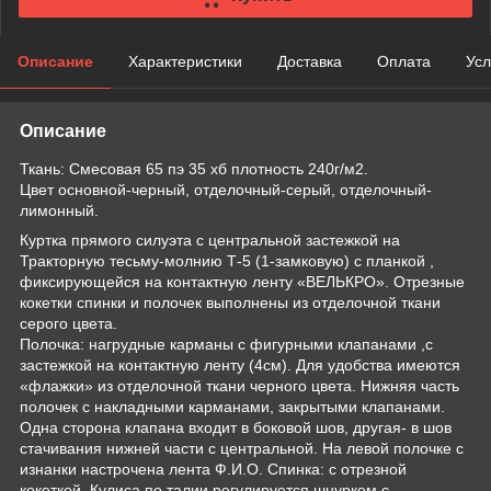
Описание
Характеристики
Доставка
Оплата
Усл
Описание
Ткань: Смесовая 65 пэ 35 хб плотность 240г/м2.
Цвет основной-черный, отделочный-серый, отделочный-
лимонный.
Куртка прямого силуэта с центральной застежкой на
Тракторную тесьму-молнию Т-5 (1-замковую) с планкой ,
фиксирующейся на контактную ленту «ВЕЛЬКРО». Отрезные
кокетки спинки и полочек выполнены из отделочной ткани
серого цвета.
Полочка: нагрудные карманы с фигурными клапанами ,с
застежкой на контактную ленту (4см). Для удобства имеются
«флажки» из отделочной ткани черного цвета. Нижняя часть
полочек с накладными карманами, закрытыми клапанами.
Одна сторона клапана входит в боковой шов, другая- в шов
стачивания нижней части с центральной. На левой полочке с
изнанки настрочена лента Ф.И.О. Спинка: с отрезной
кокеткой. Кулиса по талии регулируется шнурком с