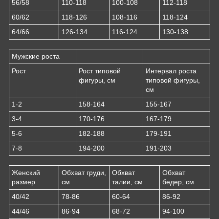
56/58
110-118
100-108
112-118
60/62
118-126
108-116
118-124
64/66
126-134
116-124
130-138
Мужские роста
Рост
Рост типовой
Интервал роста
фигуры, см
типовой фигуры,
см
1-2
158-164
155-167
3-4
170-176
167-179
5-6
182-188
179-191
7-8
194-200
191-203
Женский
Обхват груди,
Обхват
Обхват
размер
см
талии, см
бедер, см
40/42
78-86
60-64
86-92
44/46
86-94
68-72
94-100