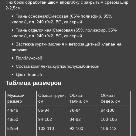
Низ брюк обработан швом вподгибку с закрытым срезом шир.
2-2,5см.
Ткань основная:Смесовая (65% полиэфир, 35%
хлопок), пл. 240 г/м2, ВО, св.серый
Ткань отделочная:Смесовая (65% полиэфир, 35%
хлопок), пл. 240 г/м2, ВО, св.серый
Застежка куртки:молния и ветрозащитный клапан на
липучке
Пол:Мужской
Состав комплекта:куртка/полукомбинезон
Цвет:Черный
Таблица размеров
Мужской
Обхват груди,
Обхват
Обхват
размер
см
талии, см
бедер, см
44/46
86-94
76-84
94-100
48/50
94-102
84-92
100-106
52/54
102-110
92-100
106-112