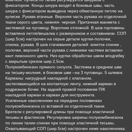
фиксатором. Концы шнура входят в боковые швы, часть
шнура с фиксатором выведена через обметанную петлю на
кулиске. Рукава втачные. Верхняя часть рукава из отделочной
ткани серого цвета, нижняя- черная. Притачная манжета с
застежкой на пуговицу. Воротник отложной. В шов горловины
вставлена петля/вешалка с размерником и составником. СОП
(шир.5см) настрочен на серые детали куртки-полочки,
спинка, рукава. В шов стачивания деталей: кокеток спинки ,
полочки, верхней части рукава с нижними частями вставлен
кант лимонного цвета. Низ куртки обработан швом вподгибку
с закрытым срезом шир.2,5см.
Полукомбинезон прямого силуэта. Застежка в среднем шве
на тесьму-молния, в боковом шве –на 3 пуговицы. 5 шлевок.
Карманы: нагрудный накладной с клапаном,
застегивающийся на контактную ленту, нижний карман в
подрезном бочке. На задней правой половинке П/К
накладной карман и карман для инструмента.
Усиленные наколенники на передних половинках
полукомбинезона со вставкой из отделочной ткани.
Бретели с регулировкой длины при помощи эластичной
тесьмы и фастексов. Регулировка ширины полукомбинезона
по линии талии спинки при помощи эластичной тесьмы.
Охватывающий СОП (шир.5см) настрочен ниже наколенника.