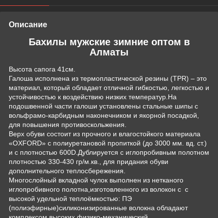
Описание
Бахилы мужские зимние оптом в
Алматы
Высота сапога 41см.
Галоша исполнена из термопластической резины (TPR) – это
материал, который обладает отличной гибкостью, легкостью и
устойчивостью к воздействию низких температур.На
подошвенной части галоши установлены стальные шипы с
вольфрамо-карбидным наконечником и якорной посадкой,
для повышения противоскольжения.
Верх обуви состоит из прочного и влагостойкого материала
«OXFORD» с полиуретановой пропиткой (до 3000 мм. вд. ст.)
и с плотностью 600D.Дублируется с иглопробивным полотном
плотностью 330-430 гр/м.кв., для придания обуви
дополнительного теплосбережения.
Многослойный вкладной чулок выполнен из нетканого
иглопробивного полотна,изготовленного из волокон с с
высокой удельной теплоёмкостью: ПЭ
(полиэфирные)силиконизированные волокна обладают
комплексом высоких физико-механический