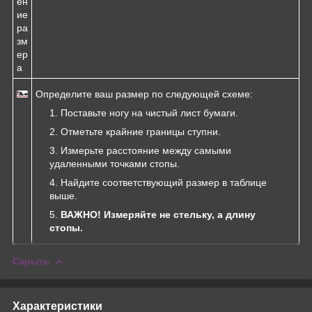
ен
ие
ра
зм
ер
а
Определите ваш размер по следующей схеме:
Поставьте ногу на чистый лист бумаги.
Отметьте крайние границы ступни.
Измерьте расстояние между самыми
удаленными точками стопы.
Найдите соответствующий размер в таблице
выше.
ВАЖНО! Измеряйте не стельку, а длину
стопы.
Скрыть
Характеристики