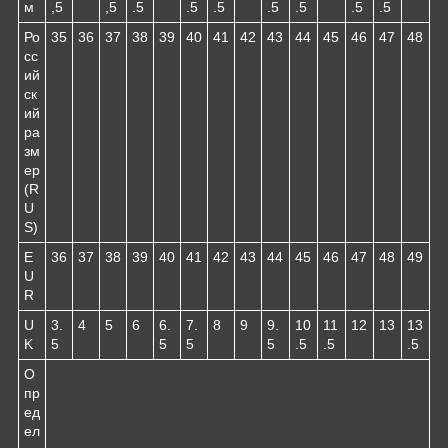
м
,5
,5
.5
.5
.5
.5
.5
.5
.5
Ро
35
36
37
38
39
40
41
42
43
44
45
46
47
48
сс
ий
ск
ий
ра
зм
ер
(R
U
S)
E
36
37
38
39
40
41
42
43
44
45
46
47
48
49
U
R
U
3.
4
5
6
6.
7.
8
9
9.
10
11
12
13
13
K
5
5
5
5
.5
.5
.5
О
пр
ед
ел