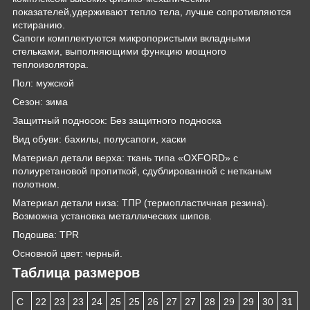
показателей,удерживают тепло тела, лучше сопротивляются
истиранию.
Сапоги комплектуются микропористыми вкладными
стельками, выполняющими функцию мощного
теплоизолятора.
Пол: мужской
Сезон: зима
Защитный подносок: Без защитного подноска
Вид обуви: бахилы, полусапоги, хаски
Материал детали верха: ткань типа «OXFORD» с
полиуретановой пропиткой, сдублированной с нетканым
полотном.
Материал детали низа: ТПР (термопластичная резина).
Возможна установка металлических шипов.
Подошва: TPR
Основной цвет: черный.
Таблица размеров
С
22
23
23
24
25
25
26
27
27
28
29
29
30
31