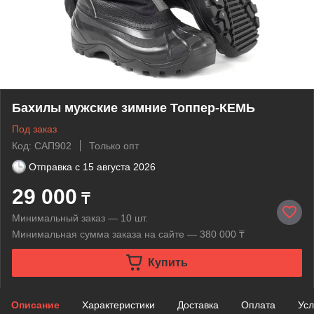
Бахилы мужские зимние Топпер-КЕМЬ
Под заказ
Код: САП902
Только опт
Отправка с
15 августа 2026
29 000
₸
Минимальный заказ — 10 шт.
Минимальная сумма заказа на сайте — 380 000 ₸
Купить
Описание
Характеристики
Доставка
Оплата
Усл