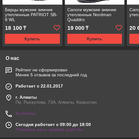
Берцы мужские зимние
Сапоги мужские зимние
Сапо
утепленные PATRIOT SB-
утепленные Nordman
утеп
8 WL
Quaddro
18 100
19 000
20 
₸
₸
Купить
Купить
О нас
Рейтинг не сформирован
Менее 5 отзывов за последний год
Работает с 22.01.2017
г. Алматы
Пр. Рыскулова, 73А, Алматы, Казахстан
Контакты
Сегодня работает с 09:00 до 18:00
Показать весь график работы