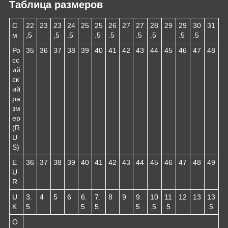
Таблица размеров
С
22
23
23
24
25
25
26
27
27
28
29
29
30
31
м
,5
,5
.5
.5
.5
.5
.5
.5
.5
Ро
35
36
37
38
39
40
41
42
43
44
45
46
47
48
сс
ий
ск
ий
ра
зм
ер
(R
U
S)
E
36
37
38
39
40
41
42
43
44
45
46
47
48
49
U
R
U
3.
4
5
6
6.
7.
8
9
9.
10
11
12
13
13
K
5
5
5
5
.5
.5
.5
О