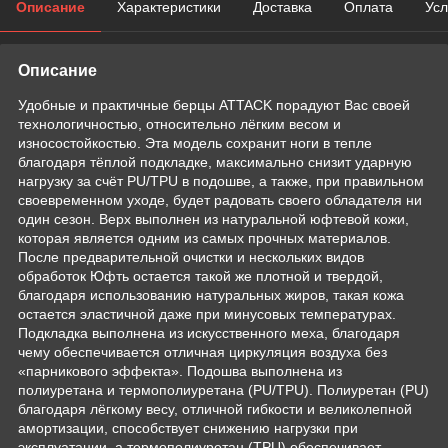
Описание
Характеристики
Доставка
Оплата
Усл
Описание
Удобные и практичные берцы ATTACK порадуют Вас своей
технологичностью, относительно лёгким весом и
износостойкостью. Эта модель сохранит ноги в тепле
благодаря тёплой подкладке, максимально снизит ударную
нагрузку за счёт PU/TPU в подошве, а также, при правильном
своевременном уходе, будет радовать своего обладателя ни
один сезон. Верх выполнен из натуральной юфтевой кожи,
которая является одним из самых прочных материалов.
После предварительной очистки и нескольких видов
обработок Юфть остается такой же плотной и твердой,
благодаря использованию натуральных жиров, такая кожа
остается эластичной даже при минусовых температурах.
Подкладка выполнена из искусственного меха, благодаря
чему обеспечивается отличная циркуляция воздуха без
«парникового эффекта». Подошва выполнена из
полиуретана и термополиуретана (PU/TPU). Полиуретан (PU)
благодаря лёгкому весу, отличной гибкости и великолепной
амортизации, способствует снижению нагрузки при
эксплуатации, а термополиуретан (TPU) обеспечивает