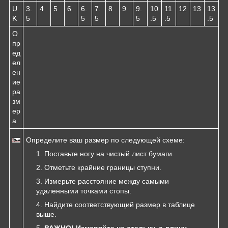
U
3.
4
5
6
6.
7.
8
9
9.
10
11
12
13
13
K
5
5
5
5
.5
.5
.5
О
пр
ед
ел
ен
ие
ра
зм
ер
а
Определите ваш размер по следующей схеме:
Поставьте ногу на чистый лист бумаги.
Отметьте крайние границы ступни.
Измерьте расстояние между самыми
удаленными точками стопы.
Найдите соответствующий размер в таблице
выше.