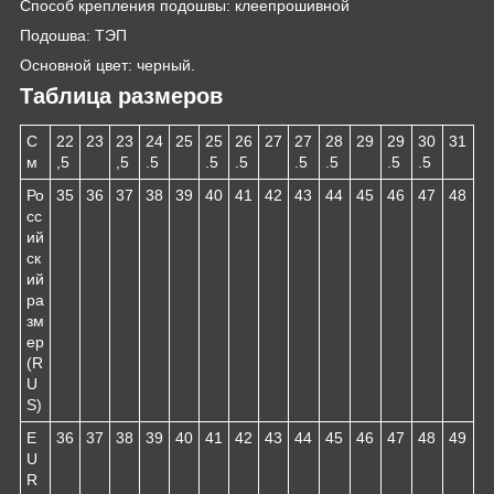
Способ крепления подошвы: клеепрошивной
Подошва: ТЭП
Основной цвет: черный.
Таблица размеров
С
22
23
23
24
25
25
26
27
27
28
29
29
30
31
м
,5
,5
.5
.5
.5
.5
.5
.5
.5
Ро
35
36
37
38
39
40
41
42
43
44
45
46
47
48
сс
ий
ск
ий
ра
зм
ер
(R
U
S)
E
36
37
38
39
40
41
42
43
44
45
46
47
48
49
U
R