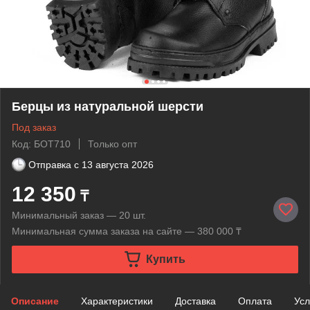
Берцы из натуральной шерсти
Под заказ
Код: БОТ710
Только опт
Отправка с
13 августа 2026
12 350
₸
Минимальный заказ — 20 шт.
Минимальная сумма заказа на сайте — 380 000 ₸
Купить
Описание
Характеристики
Доставка
Оплата
Усл