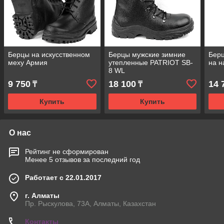
Берцы на искусственном
Берцы мужские зимние
Бер
меху Армия
утепленные PATRIOT SB-
на н
8 WL
9 750
18 100
14 
₸
₸
Купить
Купить
О нас
Рейтинг не сформирован
Менее 5 отзывов за последний год
Работает с 22.01.2017
г. Алматы
Пр. Рыскулова, 73А, Алматы, Казахстан
Контакты