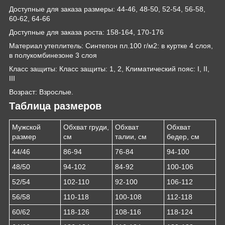
Доступные для заказа размеры: 44-46, 48-50, 52-54, 56-58,
60-62, 64-66
Доступные для заказа роста: 158-164, 170-176
Материал утеплитель: Синтепон пл.100 г/м2: в куртке 4 слоя,
в полукомбинезоне 3 слоя
Класс защиты: Класс защиты: 1, 2, Климатический пояс: I, II,
III
Возраст: Взрослые.
Таблица размеров
Мужской
Обхват груди,
Обхват
Обхват
размер
см
талии, см
бедер, см
44/46
86-94
76-84
94-100
48/50
94-102
84-92
100-106
52/54
102-110
92-100
106-112
56/58
110-118
100-108
112-118
60/62
118-126
108-116
118-124