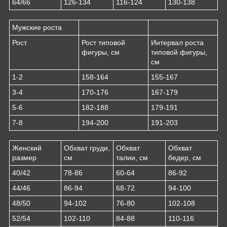
64/66
126-134
116-124
130-138
Мужские роста
Рост
Рост типовой
Интервал роста
фигуры, см
типовой фигуры,
см
1-2
158-164
155-167
3-4
170-176
167-179
5-6
182-188
179-191
7-8
194-200
191-203
Женский
Обхват груди,
Обхват
Обхват
размер
см
талии, см
бедер, см
40/42
78-86
60-64
86-92
44/46
86-94
68-72
94-100
48/50
94-102
76-80
102-108
52/54
102-110
84-88
110-116