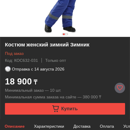
Костюм женский зимний Зимник
Под заказ
Код: КОС632-031
Только опт
Отправка с
14 августа 2026
18 900
₸
Минимальный заказ — 10 шт.
Минимальная сумма заказа на сайте — 380 000 ₸
Купить
Описание
Характеристики
Доставка
Оплата
Усл