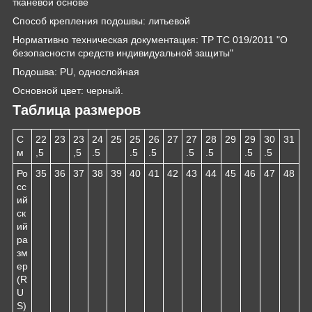
тканевой основе
Способ крепления подошвы: литьевой
Нормативно техническая документация: ТР ТС 019/2011 "О
безопасности средств индивидуальной защиты"
Подошва: PU, однослойная
Основной цвет: черный.
Таблица размеров
С
22
23
23
24
25
25
26
27
27
28
29
29
30
31
м
,5
,5
.5
.5
.5
.5
.5
.5
.5
Ро
35
36
37
38
39
40
41
42
43
44
45
46
47
48
сс
ий
ск
ий
ра
зм
ер
(R
U
S)