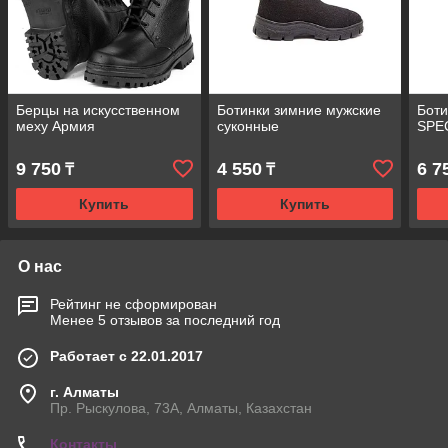
Берцы на искусственном
Ботинки зимние мужские
Боти
меху Армия
суконные
SPEC
9 750
4 550
6 7
₸
₸
Купить
Купить
О нас
Рейтинг не сформирован
Менее 5 отзывов за последний год
Работает с 22.01.2017
г. Алматы
Пр. Рыскулова, 73А, Алматы, Казахстан
Контакты