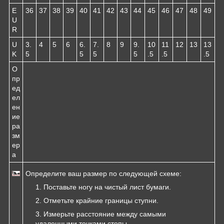
E
36
37
38
39
40
41
42
43
44
45
46
47
48
49
U
R
U
3.
4
5
6
6.
7.
8
9
9.
10
11
12
13
13
K
5
5
5
5
.5
.5
.5
О
пр
ед
ел
ен
ие
ра
зм
ер
а
Определите ваш размер по следующей схеме:
Поставьте ногу на чистый лист бумаги.
Отметьте крайние границы ступни.
Измерьте расстояние между самыми
удаленными точками стопы.