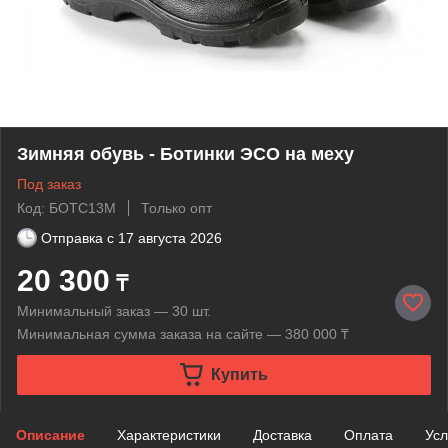
Зимняя обувь - Ботинки ЭСО на меху
Под заказ
Код: БОТС13М
Только опт
Отправка с
17 августа 2026
20 300
₸
Минимальный заказ — 30 шт.
Минимальная сумма заказа на сайте — 380 000 ₸
Купить
Описание
Характеристики
Доставка
Оплата
Усл