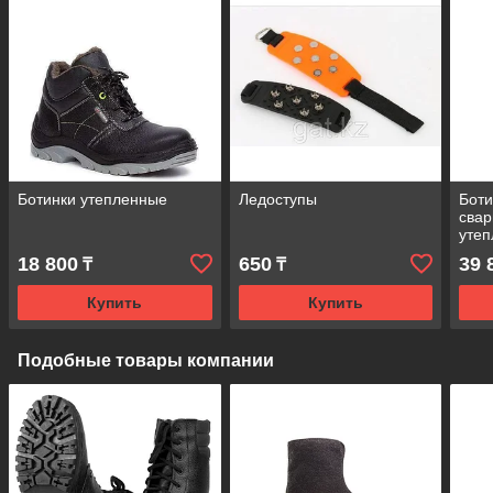
Ботинки утепленные
Ледоступы
Боти
свар
утеп
подн
18 800
650
39 
₸
₸
Купить
Купить
Подобные товары компании