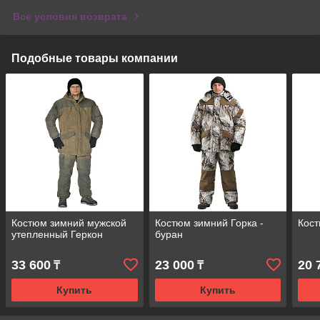
Все условия возврата
Подобные товары компании
Костюм зимний мужской
Костюм зимний Горка -
Кос
утепленный Геркон
буран
33 600
23 000
20 
₸
₸
Купить
Купить