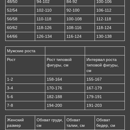
48/50
94-102
84-92
100-106
52/54
102-110
92-100
106-112
56/58
110-118
100-108
112-118
60/62
118-126
108-116
118-124
64/66
126-134
116-124
130-138
Мужские роста
Рост
Рост типовой
Интервал роста
фигуры, см
типовой фигуры,
см
1-2
158-164
155-167
3-4
170-176
167-179
5-6
182-188
179-191
7-8
194-200
191-203
Женский
Обхват груди,
Обхват
Обхват
размер
см
талии, см
бедер, см