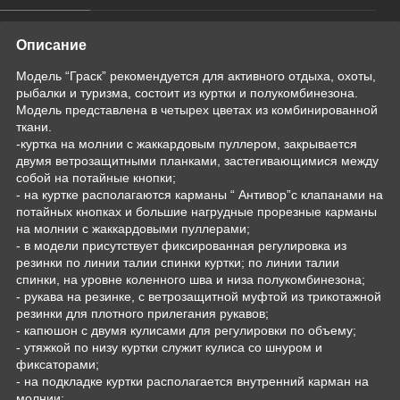
Описание
Модель “Граск” рекомендуется для активного отдыха, охоты,
рыбалки и туризма, состоит из куртки и полукомбинезона.
Модель представлена в четырех цветах из комбинированной
ткани.
-куртка на молнии с жаккардовым пуллером, закрывается
двумя ветрозащитными планками, застегивающимися между
собой на потайные кнопки;
- на куртке располагаются карманы “ Антивор”с клапанами на
потайных кнопках и большие нагрудные прорезные карманы
на молнии с жаккардовыми пуллерами;
- в модели присутствует фиксированная регулировка из
резинки по линии талии спинки куртки; по линии талии
спинки, на уровне коленного шва и низа полукомбинезона;
- рукава на резинке, с ветрозащитной муфтой из трикотажной
резинки для плотного прилегания рукавов;
- капюшон с двумя кулисами для регулировки по объему;
- утяжкой по низу куртки служит кулиса со шнуром и
фиксаторами;
- на подкладке куртки располагается внутренний карман на
молнии;