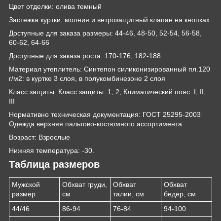
Цвет отделки: олива темный
Застежка куртки: молния и ветрозащитный клапан на кнопках
Доступные для заказа размеры: 44-46, 48-50, 52-54, 56-58,
60-62, 64-66
Доступные для заказа роста: 170-176, 182-188
Материал утеплитель: Синтепон силиконизированный пл.120
г/м2: в куртке 3 слоя, в полукомбинезоне 2 слоя
Класс защиты: Класс защиты: 1, 2, Климатический пояс: I, II,
III
Нормативно техническая документация: ГОСТ 25295-2003
Одежда верхняя пальтово-костюмного ассортимента
Возраст: Взрослые
Нижняя температура: -30.
Таблица размеров
Мужской
Обхват груди,
Обхват
Обхват
размер
см
талии, см
бедер, см
44/46
86-94
76-84
94-100