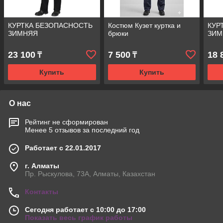
КУРТКА БЕЗОПАСНОСТЬ
Костюм Кузет куртка и
КУР
ЗИМНЯЯ
брюки
ЗИМ
23 100
7 500
18 
₸
₸
Купить
Купить
О нас
Рейтинг не сформирован
Менее 5 отзывов за последний год
Работает с 22.01.2017
г. Алматы
Пр. Рыскулова, 73А, Алматы, Казахстан
Контакты
Сегодня работает с 10:00 до 17:00
Показать весь график работы