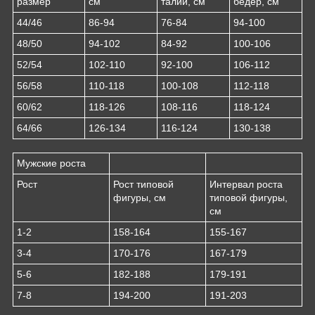
размер
см
талии, см
бедер, см
44/46
86-94
76-84
94-100
48/50
94-102
84-92
100-106
52/54
102-110
92-100
106-112
56/58
110-118
100-108
112-118
60/62
118-126
108-116
118-124
64/66
126-134
116-124
130-138
Мужские роста
Рост
Рост типовой
Интервал роста
фигуры, см
типовой фигуры,
см
1-2
158-164
155-167
3-4
170-176
167-179
5-6
182-188
179-191
7-8
194-200
191-203