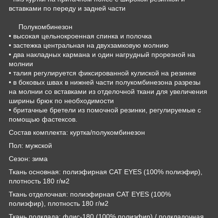
вставками по переду и задней части
Полукомбинезон
• высокая цельнокроенная спинка и полочка
• застежка центральная на двухзамковую молнию
• два накладных кармана и один нагрудный прорезной на
молнии
• талия регулируется фиксированной кулиской на резинке
• в боковых швах в нижней части полукомбинезона разрезы
на молнии со вставками из отделочной ткани для увеличения
ширины брюк по необходимости
• бритачные бретели из помочной резинки, регулируемые с
помощью фастексов.
Состав комплекта: куртка/полукомбинезон
Пол: мужской
Сезон: зима
Ткань основная: полиэфирная CAT EYES (100% полиэфир),
плотность 180 г/м2
Ткань отделочная: полиэфирная CAT EYES (100%
полиэфир), плотность 180 г/м2
Ткань подклада: флис-180 (100% полиэфир) / подкладочная