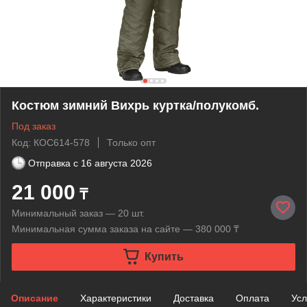
Костюм зимний Вихрь куртка/полукомб.
Под заказ
Код: КОС614-578
Только опт
Отправка с
16 августа 2026
21 000
₸
Минимальный заказ — 20 шт.
Минимальная сумма заказа на сайте — 380 000 ₸
Купить
Описание
Характеристики
Доставка
Оплата
Усл