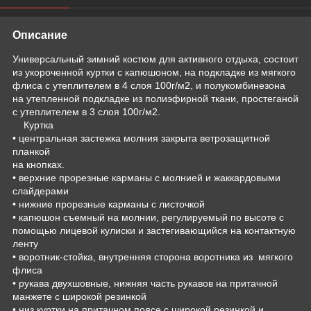
Описание
Универсальный зимний костюм для активного отдыха, состоит
из укороченной куртки с капюшоном, на подкладке из мягкого
флиса с утеплителем в 4 слоя 100г/м2, и полукомбинезона
на утепленной подкладке из полиэфирной ткани, простеганой
с утеплителем в 3 слоя 100г/м2.
Куртка
• центральная застежка молния закрыта ветрозащитной
планкой
на кнопках.
• верхние прорезные карманы с молнией и жаккардовыми
слайдерами
• нижние прорезные карманы с листочкой
• капюшон съемный на молнии, регулируемый по высоте с
помощью лицевой кулиски и застегивающийся на контактную
ленту
• воротник-стойка, внутренняя сторона воротника из мягкого
флиса
• рукава двухшовные, нижняя часть рукавов на притачной
манжете с широкой резинкой
• низ куртки на притачном поясе с широкой резинкой и