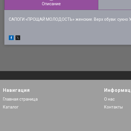
Описание
САПОГИ «ПРОЩАЙ МОЛОДОСТЬ» женские. Верх обуви: сукно Уте
Навигация
Информац
Главная страница
О нас
Каталог
Контакты