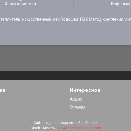
Характеристики
Информац
плитель: искусственный мех Подошва: ПВХ Метод крепления: лит
ия
Интересное
Акции
Отзывы
Сайт создан на маркетплейсе
Satu.kz
"Bisoft" Алматы |
Пожаловаться на контент