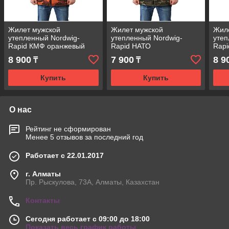
Жилет мужской
Жилет мужской
Жил
утепленный Nordwig-
утепленный Nordwig-
утеп
Rapid КМФ оранжевый
Rapid НАТО
Rapi
8 900
7 900
8 9
₸
₸
Купить
Купить
О нас
Рейтинг не сформирован
Менее 5 отзывов за последний год
Работает с 22.01.2017
г. Алматы
Пр. Рыскулова, 73А, Алматы, Казахстан
Контакты
Сегодня работает с 09:00 до 18:00
Показать весь график работы