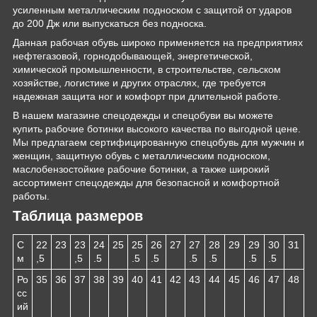
усиленным металлическим подноском с защитой от ударов
до 200 Дж или выпускаться без подноска.
Данная рабочая обувь широко применяется на предприятиях
нефтегазовой, горнодобывающей, энергетической,
химической промышленности, в строительстве, сельском
хозяйстве, логистике и других отраслях, где требуется
надежная защита ног и комфорт при длительной работе.
В нашем магазине спецодежды и спецобуви вы можете
купить рабочие ботинки высокого качества по выгодной цене.
Мы предлагаем сертифицированную спецобувь для мужчин и
женщин, защитную обувь с металлическим подноском,
маслобензостойкие рабочие ботинки, а также широкий
ассортимент спецодежды для безопасной и комфортной
работы.
Таблица размеров
С
22
23
23
24
25
25
26
27
27
28
29
29
30
31
м
,5
,5
.5
.5
.5
.5
.5
.5
.5
Ро
35
36
37
38
39
40
41
42
43
44
45
46
47
48
сс
ий