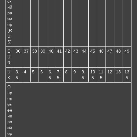
ск
ий
ра
зм
ер
(R
U
S)
E
36
37
38
39
40
41
42
43
44
45
46
47
48
49
U
R
U
3.
4
5
6
6.
7.
8
9
9.
10
11
12
13
13
K
5
5
5
5
.5
.5
.5
О
пр
ед
ел
ен
ие
ра
зм
ер