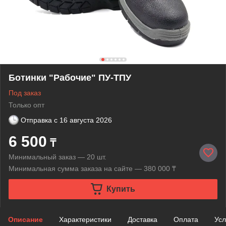
Ботинки "Рабочие" ПУ-ТПУ
Под заказ
Только опт
Отправка с
16 августа 2026
6 500
₸
Минимальный заказ — 20 шт.
Минимальная сумма заказа на сайте — 380 000 ₸
Купить
Описание
Характеристики
Доставка
Оплата
Усл