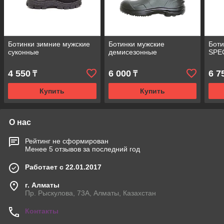
Ботинки зимние мужские
Ботинки мужские
Боти
суконные
демисезонные
SPEC
4 550
6 000
6 7
₸
₸
Купить
Купить
О нас
Рейтинг не сформирован
Менее 5 отзывов за последний год
Работает с 22.01.2017
г. Алматы
Пр. Рыскулова, 73А, Алматы, Казахстан
Контакты