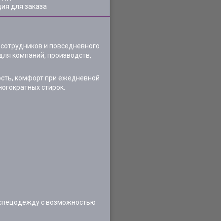
ия для заказа
 сотрудников и повседневного
для компаний, производств,
ость, комфорт при ежедневной
ногократных стирок.
и спецодежду с возможностью