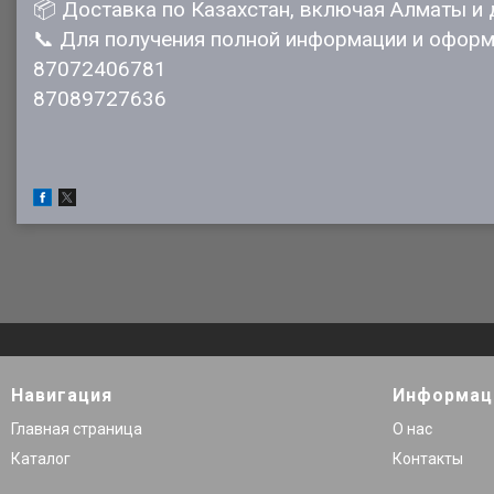
📦 Доставка по Казахстан, включая Алматы и 
📞 Для получения полной информации и оформ
87072406781
87089727636
Навигация
Информац
Главная страница
О нас
Каталог
Контакты