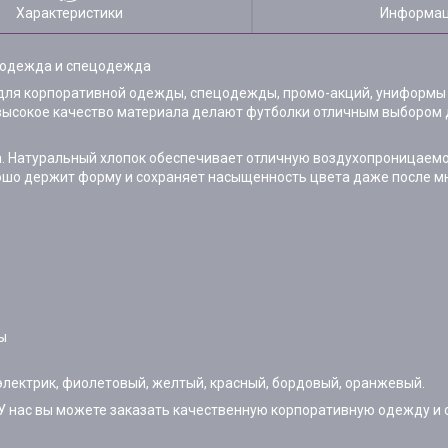
Характеристики
Информац
 одежда и спецодежда
 для корпоративной одежды, спецодежды, промо-акций, униформы
 высокое качество материала делают футболки отличным выбором 
а. Натуральный хлопок обеспечивает отличную воздухопроницаем
орошо держит форму и сохраняет насыщенность цвета даже после м
ы
 электрик, фиолетовый, желтый, красный, бордовый, оранжевый.
. У нас вы можете заказать качественную корпоративную одежду 