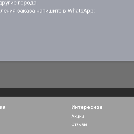
другие города.
ления заказа напишите в WhatsApp:
ия
Интересное
Акции
Отзывы