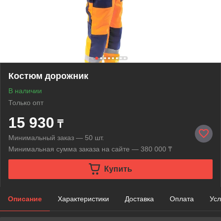
Костюм дорожник
В наличии
Только опт
15 930
₸
Минимальный заказ — 50 шт.
Минимальная сумма заказа на сайте — 380 000 ₸
Купить
Описание
Характеристики
Доставка
Оплата
Усл