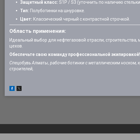
Защитный класс:
S1P / S3 (уточнить по наличию стельки
Тип:
Полуботинки на шнуровке.
Цвет:
Классический черный с контрастной строчкой.
Область применения:
Идеальный выбор для нефтегазовой отрасли, строительства,
цехов.
Обеспечьте свою команду профессиональной экипировкой!
Спецобувь Алматы, рабочие ботинки с металлическим носком, ку
строителей,