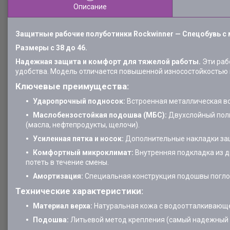
Описание
Защитные рабочие полуботинки Rockwinner — Спецобувь с
Размеры с 38 до 46.
Надежная защита и комфорт для тяжелой работы.
Эти раб
удобства. Модель отличается повышенной износостойкостью 
Ключевые преимущества:
Ударопрочный подносок:
Встроенная металлическая вс
Маслобензостойкая подошва (МБС):
Двухслойный поли
(масла, нефтепродукты, щелочи).
Усиленная пятка и носок:
Дополнительные накладки защ
Комфортный микроклимат:
Внутренняя подкладка из д
потеть в течение смены.
Амортизация:
Специальная конструкция подошвы поглоща
Технические характеристики:
Материал верха:
Натуральная кожа с водоотталкивающе
Подошва:
Литьевой метод крепления (самый надежный 