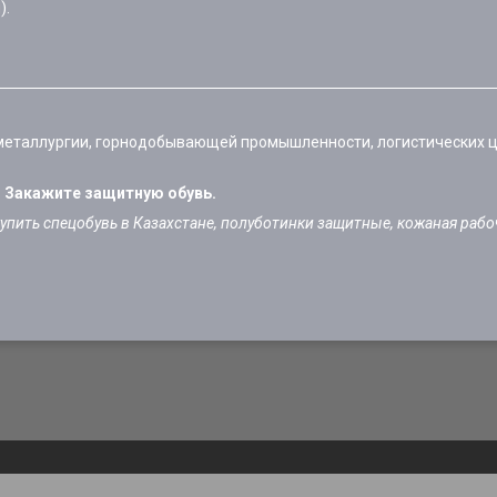
).
 металлургии, горнодобывающей промышленности, логистических 
 Закажите защитную обувь.
пить спецобувь в Казахстане, полуботинки защитные, кожаная рабоч