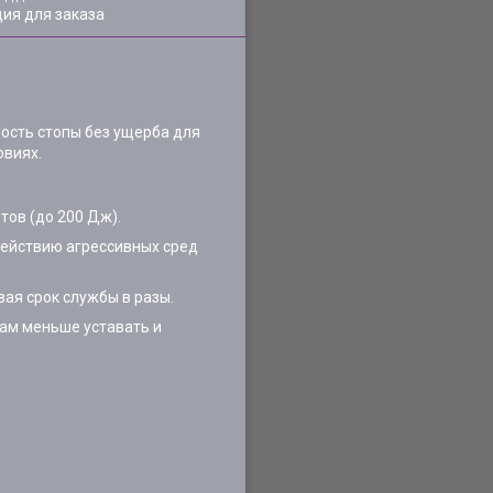
ия для заказа
ость стопы без ущерба для
овиях.
ов (до 200 Дж).
действию агрессивных сред
ая срок службы в разы.
ам меньше уставать и