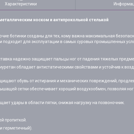
Характеристики
Информац
 металлическим носком и антипрокольной стелькой
очие ботинки созданы для тех, кому важна максимальная безопасн
и подходит для эксплуатации в самых суровых промышленных усл
тавка надежно защищает пальцы ног от падения тяжелых предмет
уретан обладает антистатическими свойствами и устойчив к воз
ищают обувь от истирания и механических повреждений, продлев
ышащей сетки обеспечивает хороший воздухообмен, позволяя ног
ет удары в области пятки, снижая нагрузку на позвоночник.
й пропиткой.
и герметичный).