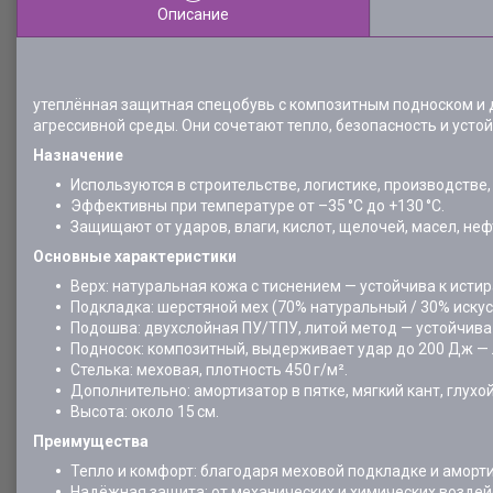
Описание
утеплённая защитная спецобувь с композитным подноском и д
агрессивной среды. Они сочетают тепло, безопасность и усто
Назначение
Используются в строительстве, логистике, производстве,
Эффективны при температуре от –35 °C до +130 °C.
Защищают от ударов, влаги, кислот, щелочей, масел, не
Основные характеристики
Верх: натуральная кожа с тиснением — устойчива к исти
Подкладка: шерстяной мех (70% натуральный / 30% искус
Подошва: двухслойная ПУ/ТПУ, литой метод — устойчив
Подносок: композитный, выдерживает удар до 200 Дж — л
Стелька: меховая, плотность 450 г/м².
Дополнительно: амортизатор в пятке, мягкий кант, глух
Высота: около 15 см.
Преимущества
Тепло и комфорт: благодаря меховой подкладке и аморт
Надёжная защита: от механических и химических воздей