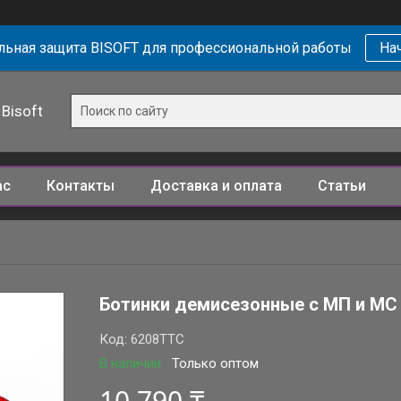
ьная защита BISOFT для профессиональной работы
Нач
Bisoft
ас
Контакты
Доставка и оплата
Статьи
Ботинки демисезонные с МП и МС
Код:
6208ТТС
В наличии
Только оптом
10 790 ₸