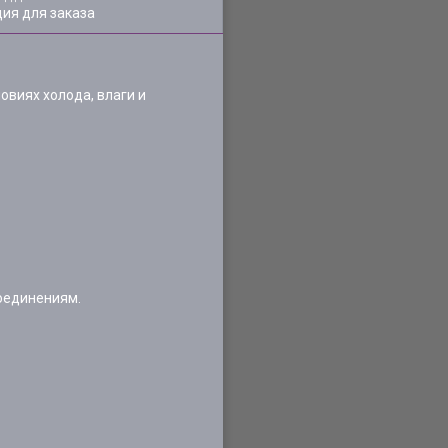
ия для заказа
виях холода, влаги и
оединениям.