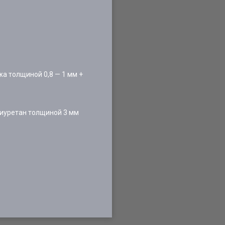
а толщиной 0,8 — 1 мм +
лиуретан толщиной 3 мм