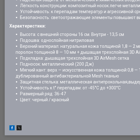
Лёгкость конструкции: композитный носок легче металли
Устойчивость: к перепадам температур и агрессивной ср
Безопасность: светоотражающие элементы повышают ви
Характеристики:
Высота: с внешней стороны 16 см. Внутри - 13,5 см
Подошва: однослойная нитриловая
Верхний материал: натуральная кожа толщиной 1,8 — 2 м
поролон толщиной 8 — 10 мм + дышащая трехслойная 3D Ai
Подкладка: дышащая трехслойная 3D AirMesh сетка
Подносок: металлический (200 Дж)
Мягкий кант: верх — искусственная кожа толщиной 0,8 —
дублированный антибактериальной Mesh тканью
Защитная стелька: металлическая антипрокольная,выде
Устойчивость к t° перепадам: от -45°С до +300°С
Размерный ряд: 36-47
Цвет: черный / красный