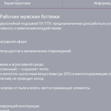
Характеристики
Информац
Рабочие мужские ботинки
вухслойной подошвой ПУ/ТПУ, предназначенная для работы в усло
йчивость к химическим воздействиям.
 аграрной сфере.
фтепродуктов и механических повреждений.
ранию и агрессивной среде.
ственный) — сохраняет тепло.
а к кислотно-щелочным веществам (до 20%) и маслосодержащим с
ёгкий, не проводит холод.
ой клапан от пыли и влаги, светоотражающие элементы.
изирующей конструкции.
ствий.