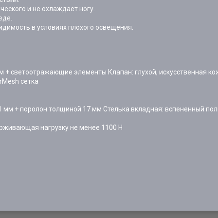
ческого и не охлаждает ногу.
еде.
димость в условиях плохого освещения.
м + светоотражающие элементы Клапан: глухой, искусственная кож
rMesh сетка
 1 мм + поролон толщиной 17 мм Стелька вкладная: вспененный по
рживающая нагрузку не менее 1100 Н