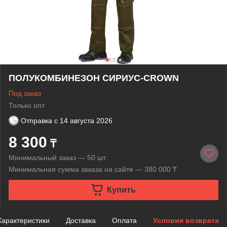
ПОЛУКОМБИНЕЗОН СИРИУС-CROWN
Под заказ
Только опт
Отправка с
14 августа 2026
8 300
₸
Минимальный заказ — 50 шт.
Минимальная сумма заказа на сайте — 380 000 ₸
Купить
Характеристики
Доставка
Оплата
Условия возврата