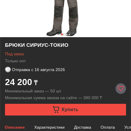
БРЮКИ СИРИУС-ТОКИО
Под заказ
Только опт
Отправка с
16 августа 2026
24 200
₸
Минимальный заказ — 50 шт.
Минимальная сумма заказа на сайте — 380 000 ₸
Купить
Описание
Характеристики
Доставка
Оплата
Усл