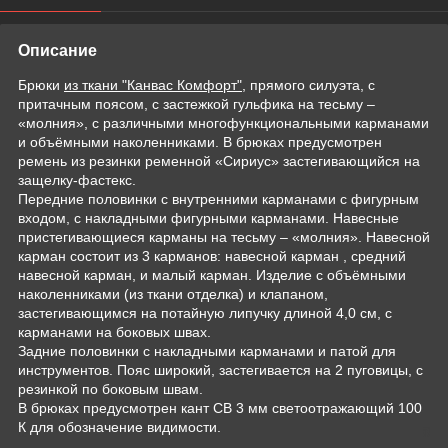
Описание
Брюки
из ткани "Канвас Комфорт"
, прямого силуэта, с
притачным поясом, с застежкой гульфика на тесьму –
«молния», с различными многофункциональными карманами
и объёмными наколенниками. В брюках предусмотрен
ремень из резинки ременной «Сириус» застегивающийся на
защелку-фастекс.
Передние половинки с внутренними карманами с фигурным
входом, с накладными фигурными карманами. Навесные
пристегивающиеся карманы на тесьму – «молния». Навесной
карман состоит из 3 карманов: навесной карман , средний
навесной карман, и малый карман. Изделие с объёмными
наколенниками (из ткани отделка) и клапаном,
застегивающимся на потайную липучку длиной 4,0 см, с
карманами на боковых швах.
Задние половинки с накладными карманами и патой для
инструментов. Пояс широкий, застегивается на 2 пуговицы, с
резинкой по боковым швам.
В брюках предусмотрен кант СВ 3 мм светоотражающий 100
К для обозначение видимости.