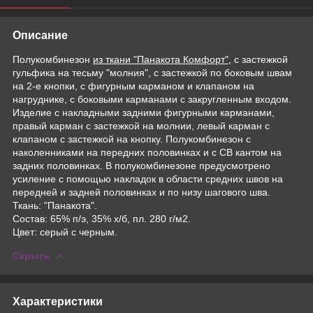
Описание
Полукомбинезон
из ткани "Панакота Комфорт"
, с застежкой
гульфика на тесьму "молния", с застежкой по боковым швам
на 2-е кнопки, с фигурным карманом и клапаном на
нагруднике, с боковыми карманами с закругленным входом.
Изделие с накладными задними фигурными карманами,
правый карман с застежкой на молнии, левый карман с
клапаном с застежкой на кнопку. Полукомбинезон с
наколенниками на передних половинках и с СВ кантом на
задних половинках. В полукомбинезоне предусмотрено
усиление с помощью накладок в области средних швов на
передней и задней половинках и по низу шагового шва.
Ткань: "Панакота".
Состав: 65% п/э, 35% х/б, пл. 280 г/м2.
Цвет: серый с черным.
Скрыть
Характеристики