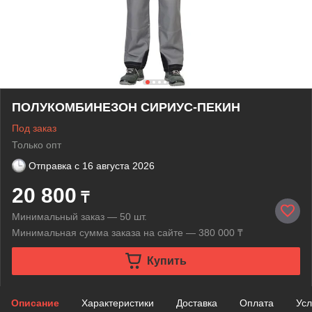
ПОЛУКОМБИНЕЗОН СИРИУС-ПЕКИН
Под заказ
Только опт
Отправка с
16 августа 2026
20 800
₸
Минимальный заказ — 50 шт.
Минимальная сумма заказа на сайте — 380 000 ₸
Купить
Описание
Характеристики
Доставка
Оплата
Усл